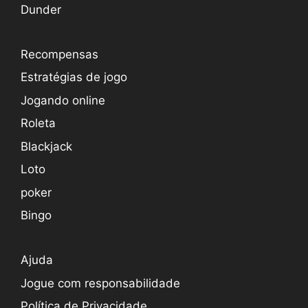
Dunder
Recompensas
Estratégias de jogo
Jogando online
Roleta
Blackjack
Loto
poker
Bingo
Ajuda
Jogue com responsabilidade
Política de Privacidade