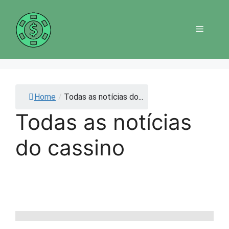
Saltar
para
Menu
o
conteúdo
Home
/
Todas as notícias do...
Todas as notícias
do cassino