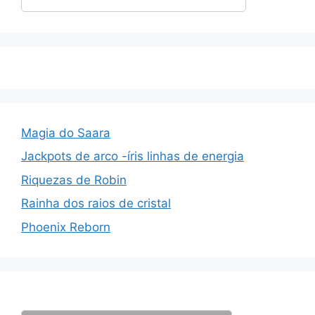
Magia do Saara
Jackpots de arco -íris linhas de energia
Riquezas de Robin
Rainha dos raios de cristal
Phoenix Reborn