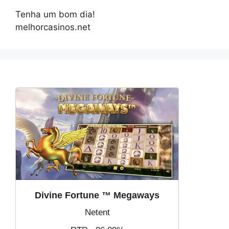
Tenha um bom dia!
melhorcasinos.net
Divine Fortune ™ Megaways
Netent