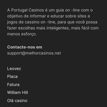
A Portugal Casinos é um guia on -line com o
objetivo de informar e educar sobre sites e
jogos de cassino on -line, para que você possa
fazer escolhas mais inteligentes, mais fácil com
menos esforço.
Contacte-nos em
support@melhorcasinos.net
Leovec
Placa
Fatura
William Hill
Olá casino