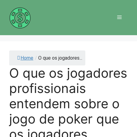
Saltar
para
Menu
o
conteúdo
Home
/
O que os jogadores...
O que os jogadores
profissionais
entendem sobre o
jogo de poker que
os jogadores