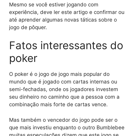
Mesmo se você estiver jogando com
experiência, deve ler este artigo e confirmar ou
até aprender algumas novas táticas sobre o
jogo de pôquer.
Fatos interessantes do
poker
O poker é o jogo de jogo mais popular do
mundo que é jogado com cartas internas ou
semi-fechadas, onde os jogadores investem
seu dinheiro no caminho que a pessoa com a
combinação mais forte de cartas vence.
Mas também o vencedor do jogo pode ser o
que mais investiu enquanto o outro Bumblebee
muitas especulações dizem que este jogo se