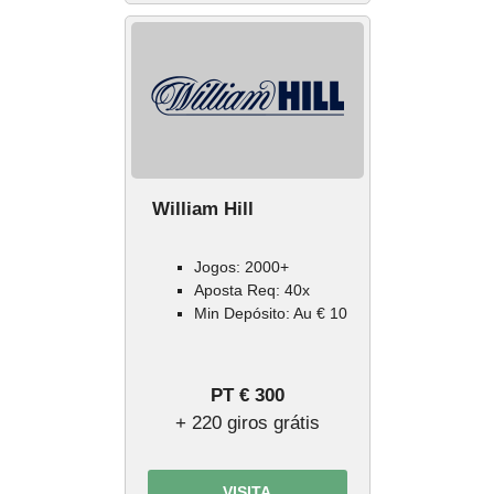
William Hill
Jogos: 2000+
Aposta Req: 40x
Min Depósito: Au € 10
PT € 300
+ 220 giros grátis
VISITA