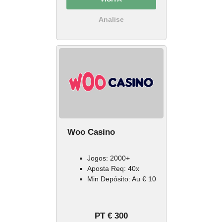
Analise
Woo Casino
Jogos: 2000+
Aposta Req: 40x
Min Depósito: Au € 10
PT € 300