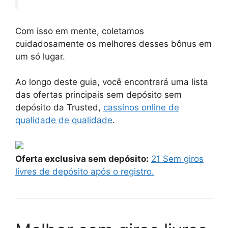
Com isso em mente, coletamos
cuidadosamente os melhores desses bônus em
um só lugar.
Ao longo deste guia, você encontrará uma lista
das ofertas principais sem depósito sem
depósito da Trusted,
cassinos online de
qualidade de qualidade
.
Oferta exclusiva sem depósito:
21 Sem giros
livres de depósito após o registro.