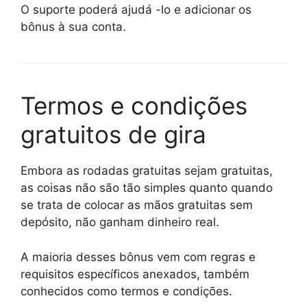
O suporte poderá ajudá -lo e adicionar os
bônus à sua conta.
Termos e condições
gratuitos de gira
Embora as rodadas gratuitas sejam gratuitas,
as coisas não são tão simples quanto quando
se trata de colocar as mãos gratuitas sem
depósito, não ganham dinheiro real.
A maioria desses bônus vem com regras e
requisitos específicos anexados, também
conhecidos como termos e condições.