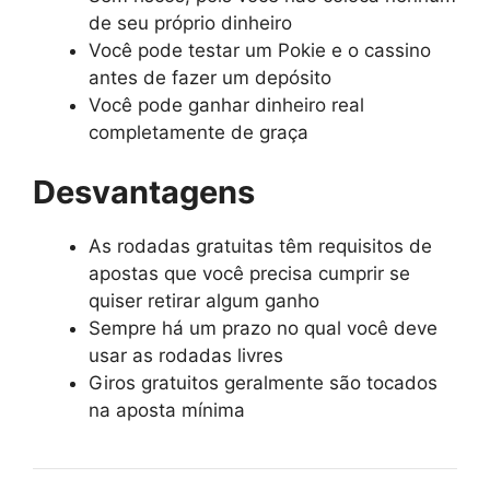
de seu próprio dinheiro
Você pode testar um Pokie e o cassino
antes de fazer um depósito
Você pode ganhar dinheiro real
completamente de graça
Desvantagens
As rodadas gratuitas têm requisitos de
apostas que você precisa cumprir se
quiser retirar algum ganho
Sempre há um prazo no qual você deve
usar as rodadas livres
Giros gratuitos geralmente são tocados
na aposta mínima