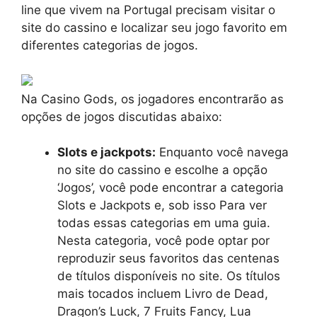
line que vivem na Portugal precisam visitar o
site do cassino e localizar seu jogo favorito em
diferentes categorias de jogos.
Na Casino Gods, os jogadores encontrarão as
opções de jogos discutidas abaixo:
Slots e jackpots:
Enquanto você navega
no site do cassino e escolhe a opção
‘Jogos’, você pode encontrar a categoria
Slots e Jackpots e, sob isso Para ver
todas essas categorias em uma guia.
Nesta categoria, você pode optar por
reproduzir seus favoritos das centenas
de títulos disponíveis no site. Os títulos
mais tocados incluem Livro de Dead,
Dragon’s Luck, 7 Fruits Fancy, Lua