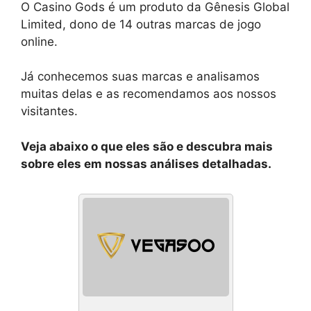
O Casino Gods é um produto da Gênesis Global
Limited, dono de 14 outras marcas de jogo
online.
Já conhecemos suas marcas e analisamos
muitas delas e as recomendamos aos nossos
visitantes.
Veja abaixo o que eles são e descubra mais
sobre eles em nossas análises detalhadas.