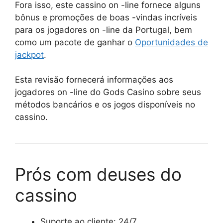
Fora isso, este cassino on -line fornece alguns
bônus e promoções de boas -vindas incríveis
para os jogadores on -line da Portugal, bem
como um pacote de ganhar o
Oportunidades de
jackpot
.
Esta revisão fornecerá informações aos
jogadores on -line do Gods Casino sobre seus
métodos bancários e os jogos disponíveis no
cassino.
Prós com deuses do
cassino
Suporte ao cliente: 24/7