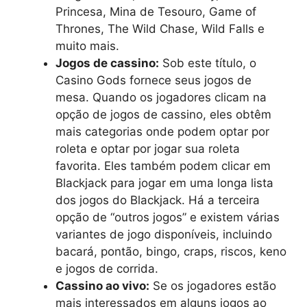
Princesa, Mina de Tesouro, Game of
Thrones, The Wild Chase, Wild Falls e
muito mais.
Jogos de cassino:
Sob este título, o
Casino Gods fornece seus jogos de
mesa. Quando os jogadores clicam na
opção de jogos de cassino, eles obtêm
mais categorias onde podem optar por
roleta e optar por jogar sua roleta
favorita. Eles também podem clicar em
Blackjack para jogar em uma longa lista
dos jogos do Blackjack. Há a terceira
opção de “outros jogos” e existem várias
variantes de jogo disponíveis, incluindo
bacará, pontão, bingo, craps, riscos, keno
e jogos de corrida.
Cassino ao vivo:
Se os jogadores estão
mais interessados em alguns jogos ao