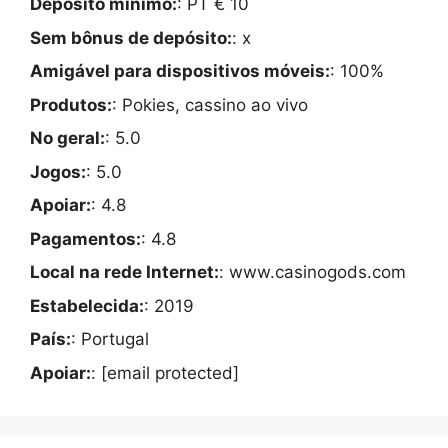
Depósito mínimo:
: PT € 10
Sem bônus de depósito:
: x
Amigável para dispositivos móveis:
: 100%
Produtos:
: Pokies, cassino ao vivo
No geral:
: 5.0
Jogos:
: 5.0
Apoiar:
: 4.8
Pagamentos:
: 4.8
Local na rede Internet:
: www.casinogods.com
Estabelecida:
: 2019
País:
: Portugal
Apoiar:
: [email protected]