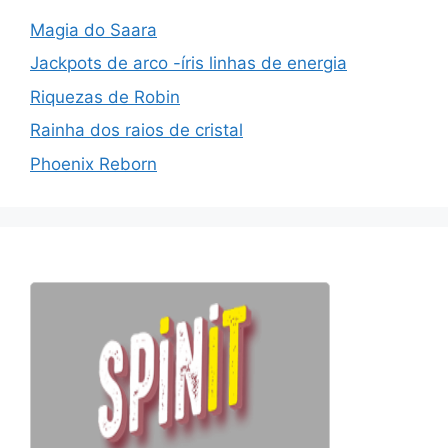
Magia do Saara
Jackpots de arco -íris linhas de energia
Riquezas de Robin
Rainha dos raios de cristal
Phoenix Reborn