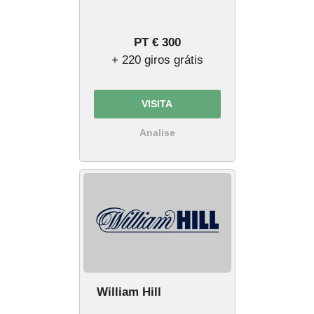
PT € 300
+ 220 giros grátis
VISITA
Analise
William Hill