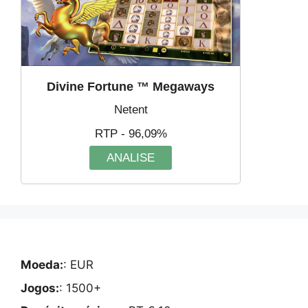
Divine Fortune ™ Megaways
Netent
RTP - 96,09%
ANALISE
Moeda:
: EUR
Jogos:
: 1500+