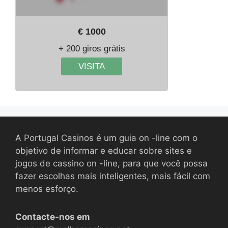
€ 1000
+ 200 giros grátis
VISITA
A Portugal Casinos é um guia on -line com o
objetivo de informar e educar sobre sites e
jogos de cassino on -line, para que você possa
fazer escolhas mais inteligentes, mais fácil com
menos esforço.
Contacte-nos em