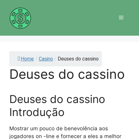
Saltar
para
Menu
o
conteúdo
Home
/
Сasino
/
Deuses do cassino
Deuses do cassino
Deuses do cassino
Introdução
Mostrar um pouco de benevolência aos
jogadores on -line e fornecer a eles a melhor