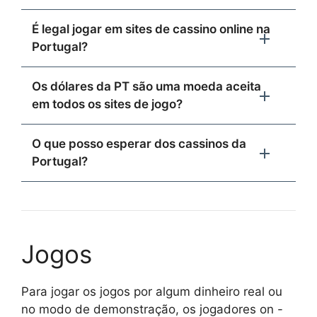
É legal jogar em sites de cassino online na
Portugal?
Os dólares da PT são uma moeda aceita
em todos os sites de jogo?
O que posso esperar dos cassinos da
Portugal?
Jogos
Para jogar os jogos por algum dinheiro real ou
no modo de demonstração, os jogadores on -