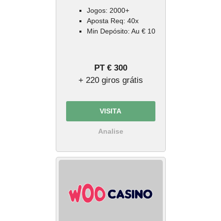
Jogos: 2000+
Aposta Req: 40x
Min Depósito: Au € 10
PT € 300
+ 220 giros grátis
VISITA
Analise