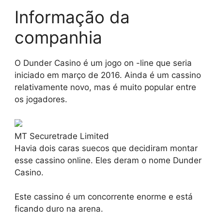
Informação da
companhia
O Dunder Casino é um jogo on -line que seria
iniciado em março de 2016. Ainda é um cassino
relativamente novo, mas é muito popular entre
os jogadores.
MT Securetrade Limited
Havia dois caras suecos que decidiram montar
esse cassino online. Eles deram o nome Dunder
Casino.
Este cassino é um concorrente enorme e está
ficando duro na arena.