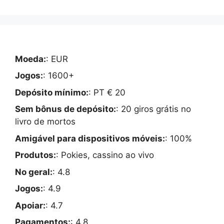
Moeda:
: EUR
Jogos:
: 1600+
Depósito mínimo:
: PT € 20
Sem bônus de depósito:
: 20 giros grátis no
livro de mortos
Amigável para dispositivos móveis:
: 100%
Produtos:
: Pokies, cassino ao vivo
No geral:
: 4.8
Jogos:
: 4.9
Apoiar:
: 4.7
Pagamentos:
: 4.8