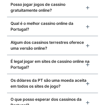
Posso jogar jogos de cassino
gratuitamente online?
Qual é o melhor cassino online da
Portugal?
Algum dos cassinos terrestres oferece
uma versão online?
É legal jogar em sites de cassino online na
Portugal?
Os dólares da PT são uma moeda aceita
em todos os sites de jogo?
O que posso esperar dos cassinos da