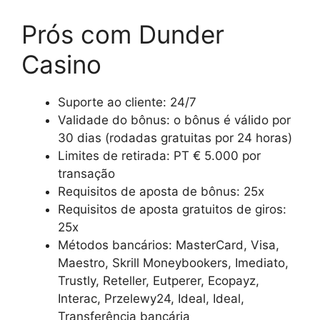
Prós com Dunder
Casino
Suporte ao cliente: 24/7
Validade do bônus: o bônus é válido por
30 dias (rodadas gratuitas por 24 horas)
Limites de retirada: PT € 5.000 por
transação
Requisitos de aposta de bônus: 25x
Requisitos de aposta gratuitos de giros:
25x
Métodos bancários: MasterCard, Visa,
Maestro, Skrill Moneybookers, Imediato,
Trustly, Reteller, Eutperer, Ecopayz,
Interac, Przelewy24, Ideal, Ideal,
Transferência bancária