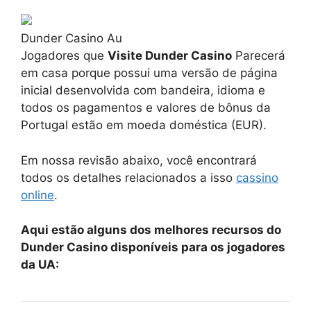
Dunder Casino Au
Jogadores que
Visite Dunder Casino
Parecerá
em casa porque possui uma versão de página
inicial desenvolvida com bandeira, idioma e
todos os pagamentos e valores de bônus da
Portugal estão em moeda doméstica (EUR).
Em nossa revisão abaixo, você encontrará
todos os detalhes relacionados a isso
cassino
online
.
Aqui estão alguns dos melhores recursos do
Dunder Casino disponíveis para os jogadores
da UA: