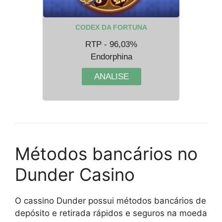
CODEX DA FORTUNA
RTP - 96,03%
Endorphina
ANALISE
Métodos bancários no
Dunder Casino
O cassino Dunder possui métodos bancários de
depósito e retirada rápidos e seguros na moeda