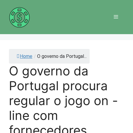
Saltar
para
Menu
o
conteúdo
Home
/
O governo da Portugal...
O governo da
Portugal procura
regular o jogo on -
line com
fornecedores