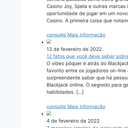
Casino Joy, Spela e outras marcas 
oportunidade de jogar em um novo 
Casino. A primeira coisa que nota
consulte Mais informação
13 de fevereiro de 2022
12 fatos que você deve saber sobre
O vídeo pôquer é atrás do Blackjack
favorito entre os jogadores on-line
surpreendente saber que há pessoa
Blackjack online. O segredo para 
habilidades. […]
consulte Mais informação
4 de fevereiro de 2022
7 maneiras simples de jogar com r