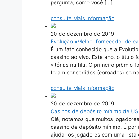
pergunta, como você […]
consulte Mais informação
20 de dezembro de 2019
Evolução »Melhor fornecedor de ca
É um fato conhecido que a Evolutio
cassino ao vivo. Este ano, o título
vitórias na fila. O primeiro prêmio
foram concedidos (coroados) como 
consulte Mais informação
20 de dezembro de 2019
Casinos de depósito mínimo de US 
Olá, notamos que muitos jogadore
cassino de depósito mínimo. É por
ajudar os jogadores com uma lista