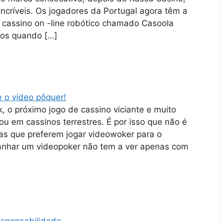
incríveis. Os jogadores da Portugal agora têm a
cassino on -line robótico chamado Casoola
mos quando […]
 o vídeo pôquer!
, o próximo jogo de cassino viciante e muito
 ou em cassinos terrestres. É por isso que não é
s que preferem jogar videowoker para o
ganhar um videopoker não tem a ver apenas com
esponsabilidade