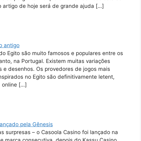
 artigo de hoje será de grande ajuda […]
o antigo
o do Egito são muito famosos e populares entre os
nto, na Portugal. Existem muitas variações
s e desenhos. Os provedores de jogos mais
nspirados no Egito são definitivamente letent,
online […]
ançado pela Gênesis
s surpresas – o Casoola Casino foi lançado na
 marca consecutiva, depois do Kassu Casino,