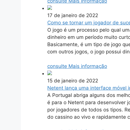
consulte Mais informação
17 de janeiro de 2022
Como se tornar um jogador de suc
O jogo é um processo pelo qual u
dinheiro em um período muito curt
Basicamente, é um tipo de jogo que
com outros jogos, o jogo possui din
consulte Mais informação
15 de janeiro de 2022
Netent lança uma interface móvel in
A Portugal abriga alguns dos melhor
é para o Netent para desenvolver j
por jogadores de todos os tipos. 
do cassino ao vivo e rapidamente 