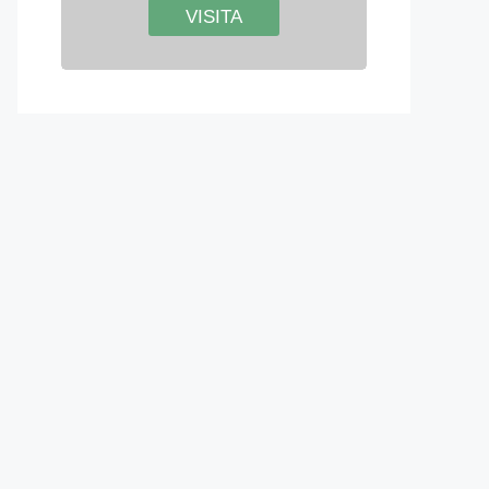
VISITA