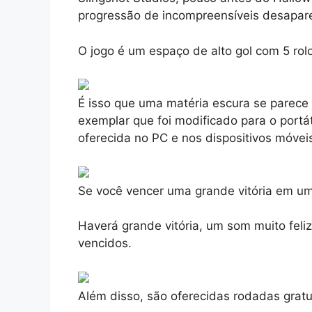
progressão de incompreensíveis desapar
O jogo é um espaço de alto gol com 5 rolos
É isso que uma matéria escura se parece
exemplar que foi modificado para o portá
oferecida no PC e nos dispositivos móvei
Se você vencer uma grande vitória em um 
Haverá grande vitória, um som muito feliz
vencidos.
Além disso, são oferecidas rodadas gratu