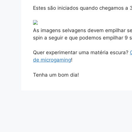
Estes são iniciados quando chegamos a 3
As imagens selvagens devem empilhar sel
spin a seguir e que podemos empilhar 9 s
Quer experimentar uma matéria escura?
de microgaming
!
Tenha um bom dia!