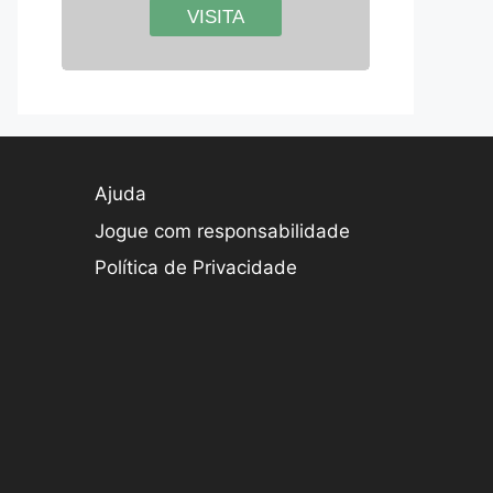
VISITA
Ajuda
Jogue com responsabilidade
Política de Privacidade