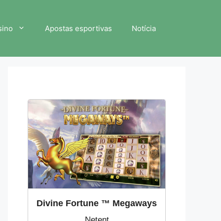
sino
Apostas esportivas
Notícia
Divine Fortune ™ Megaways
Netent