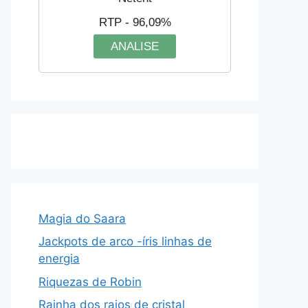
RTP - 96,09%
ANALISE
Magia do Saara
Jackpots de arco -íris linhas de
energia
Riquezas de Robin
Rainha dos raios de cristal