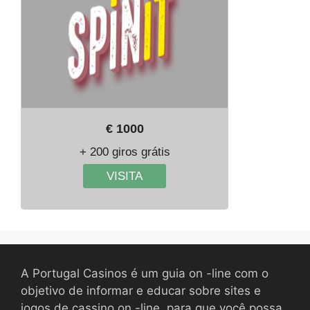
€ 1000
+ 200 giros grátis
VISITA
A Portugal Casinos é um guia on -line com o
objetivo de informar e educar sobre sites e
jogos de cassino on -line, para que você possa