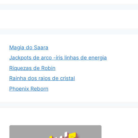
Magia do Saara
Jackpots de arco -íris linhas de energia
Riquezas de Robin
Rainha dos raios de cristal
Phoenix Reborn