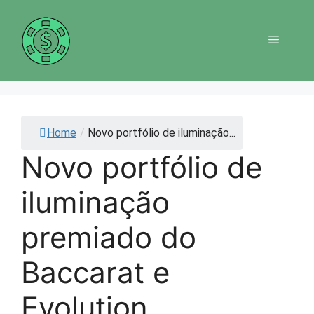
Saltar
para
Menu
o
conteúdo
Home
/
Novo portfólio de iluminação...
Novo portfólio de
iluminação
premiado do
Baccarat e
Evolution