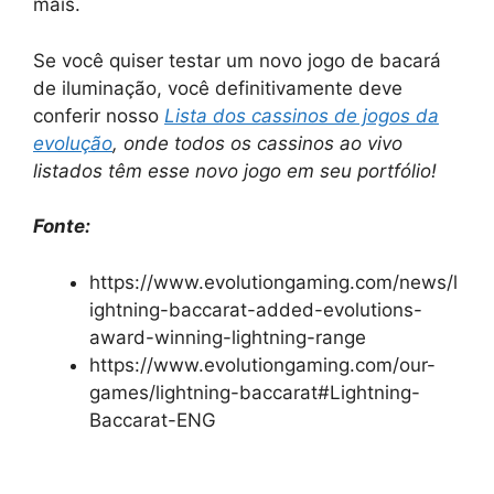
mais.
Se você quiser testar um novo jogo de bacará
de iluminação, você definitivamente deve
conferir nosso
Lista dos cassinos de jogos da
evolução
, onde todos os cassinos ao vivo
listados têm esse novo jogo em seu portfólio!
Fonte:
https://www.evolutiongaming.com/news/l
ightning-baccarat-added-evolutions-
award-winning-lightning-range
https://www.evolutiongaming.com/our-
games/lightning-baccarat#Lightning-
Baccarat-ENG