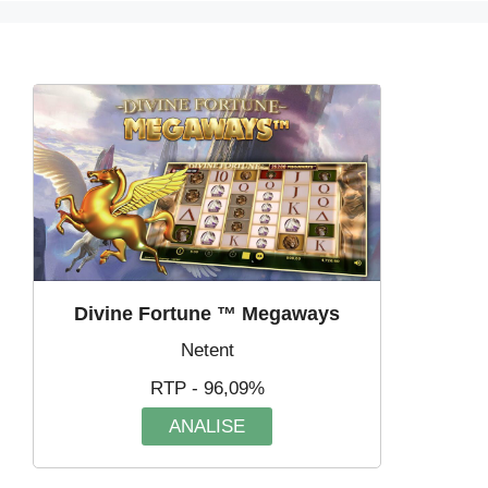
Divine Fortune ™ Megaways
Netent
RTP - 96,09%
ANALISE