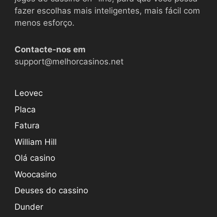
fazer escolhas mais inteligentes, mais fácil com
menos esforço.
Contacte-nos em
support@melhorcasinos.net
Leovec
Placa
Fatura
William Hill
Olá casino
Woocasino
Deuses do cassino
Dunder