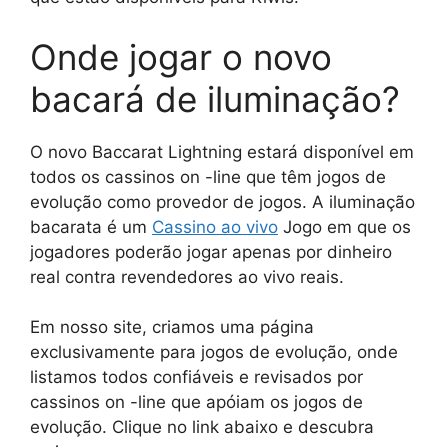
Onde jogar o novo
bacará de iluminação?
O novo Baccarat Lightning estará disponível em
todos os cassinos on -line que têm jogos de
evolução como provedor de jogos. A iluminação
bacarata é um
Cassino ao vivo
Jogo em que os
jogadores poderão jogar apenas por dinheiro
real contra revendedores ao vivo reais.
Em nosso site, criamos uma página
exclusivamente para jogos de evolução, onde
listamos todos confiáveis e revisados por
cassinos on -line que apóiam os jogos de
evolução. Clique no link abaixo e descubra