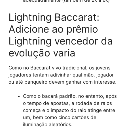
adequadamente (também de 2x a 8x)
Lightning Baccarat:
Adicione ao prêmio
Lightning vencedor da
evolução varia
Como no Baccarat vivo tradicional, os jovens
jogadores tentam adivinhar qual mão, jogador
ou até banqueiro devem ganhar com interesse.
Como o bacará padrão, no entanto, após
o tempo de apostas, a rodada de raios
começa e o impacto do raio atinge entre
um, bem como cinco cartões de
iluminação aleatórios.