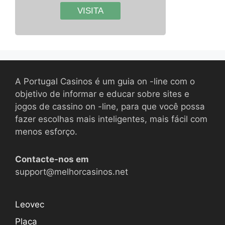
VISITA
A Portugal Casinos é um guia on -line com o
objetivo de informar e educar sobre sites e
jogos de cassino on -line, para que você possa
fazer escolhas mais inteligentes, mais fácil com
menos esforço.
Contacte-nos em
support@melhorcasinos.net
Leovec
Placa