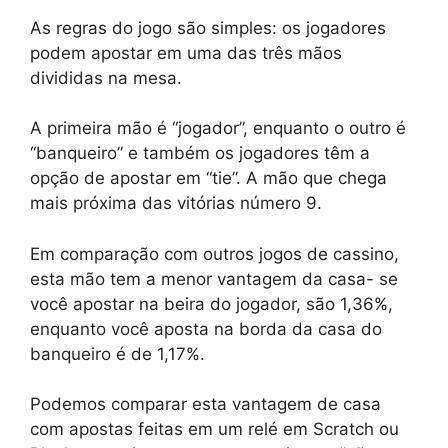
As regras do jogo são simples: os jogadores
podem apostar em uma das três mãos
divididas na mesa.
A primeira mão é “jogador”, enquanto o outro é
“banqueiro” e também os jogadores têm a
opção de apostar em “tie”. A mão que chega
mais próxima das vitórias número 9.
Em comparação com outros jogos de cassino,
esta mão tem a menor vantagem da casa- se
você apostar na beira do jogador, são 1,36%,
enquanto você aposta na borda da casa do
banqueiro é de 1,17%.
Podemos comparar esta vantagem de casa
com apostas feitas em um relé em Scratch ou