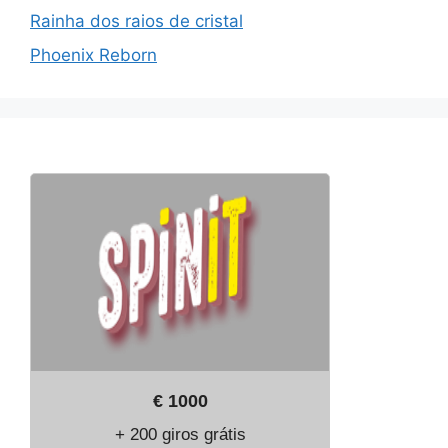
Rainha dos raios de cristal
Phoenix Reborn
€ 1000
+ 200 giros grátis