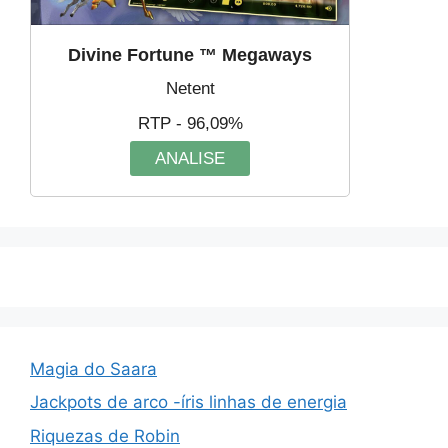
Divine Fortune ™ Megaways
Netent
RTP - 96,09%
ANALISE
Magia do Saara
Jackpots de arco -íris linhas de energia
Riquezas de Robin