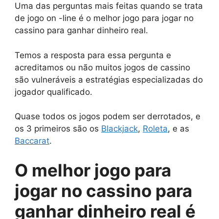
Uma das perguntas mais feitas quando se trata
de jogo on -line é o melhor jogo para jogar no
cassino para ganhar dinheiro real.
Temos a resposta para essa pergunta e
acreditamos ou não muitos jogos de cassino
são vulneráveis a estratégias especializadas do
jogador qualificado.
Quase todos os jogos podem ser derrotados, e
os 3 primeiros são os
Blackjack
,
Roleta
, e as
Baccarat
.
O melhor jogo para
jogar no cassino para
ganhar dinheiro real é