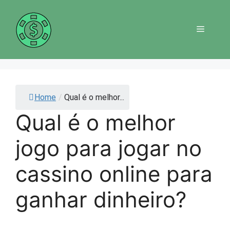
Saltar
para
Menu
o
conteúdo
Home
/
Qual é o melhor...
Qual é o melhor
jogo para jogar no
cassino online para
ganhar dinheiro?