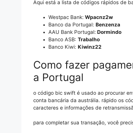
Aqui está a lista de códigos rápidos de b
Westpac Bank:
Wpacnz2w
Banco da Portugal:
Benzenza
AAU Bank Portugal:
Dormindo
Banco ASB:
Trabalho
Banco Kiwi:
Kiwinz22
Como fazer pagamen
a Portugal
o código bic swift é usado ao procurar e
conta bancária da austrália. rápido os 
caracteres e informações de retransmiss
para completar sua transação, você preci