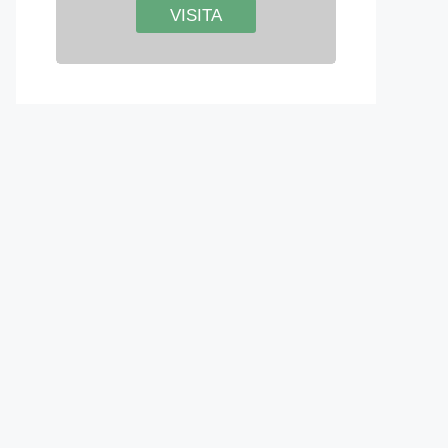
VISITA