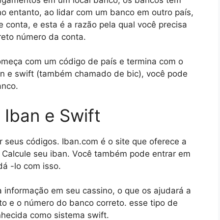
 entanto, ao lidar com um banco em outro país,
 conta, e esta é a razão pela qual você precisa
rreto número da conta.
começa com um código de país e termina com o
an e swift (também chamado de bic), você pode
anco.
Iban e Swift
r seus códigos. Iban.com é o site que oferece a
e Calcule seu iban. Você também pode entrar em
á -lo com isso.
ta informação em seu cassino, o que os ajudará a
to e o número do banco correto. esse tipo de
onhecida como sistema swift.