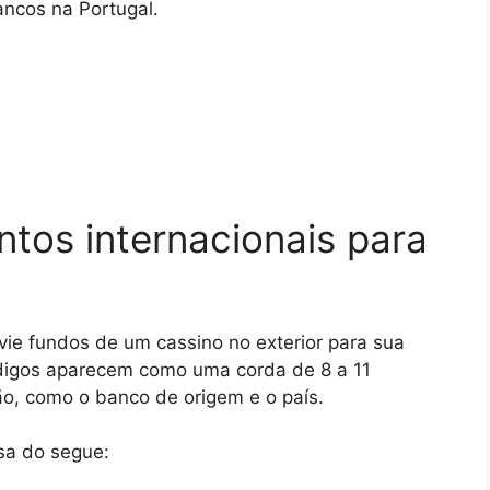
ancos na Portugal.
tos internacionais para
nvie fundos de um cassino no exterior para sua
códigos aparecem como uma corda de 8 a 11
ão, como o banco de origem e o país.
sa do segue: