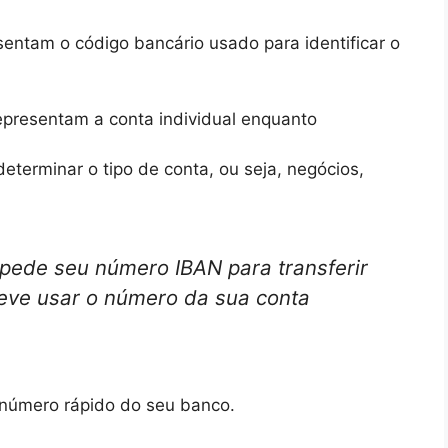
sentam o código bancário usado para identificar o
presentam a conta individual enquanto
eterminar o tipo de conta, ou seja, negócios,
pede seu número IBAN para transferir
deve usar o número da sua conta
número rápido do seu banco.