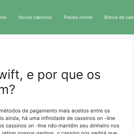
ine
Novos cassinos
Pokies online
Bônus de cas
wift, e por que os
am?
s métodos de pagamento mais aceitos entre os
is ainda, há uma infinidade de cassinos on -line
os cassinos on -line não mantém seu dinheiro nos
retirar nossos ganhos, o cassino nos pedirá que