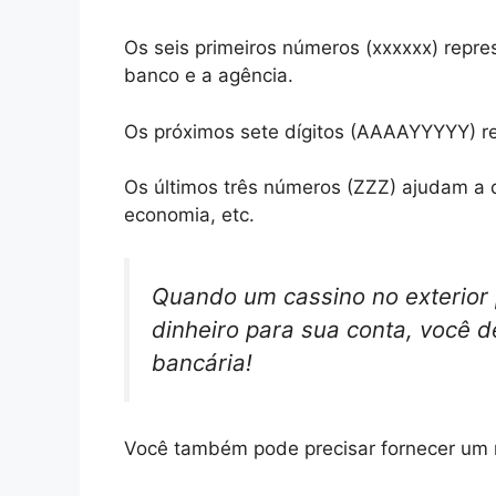
Os seis primeiros números (xxxxxx) repre
banco e a agência.
Os próximos sete dígitos (AAAAYYYYY) re
Os últimos três números (ZZZ) ajudam a d
economia, etc.
Quando um cassino no exterior 
dinheiro para sua conta, você 
bancária!
Você também pode precisar fornecer um 