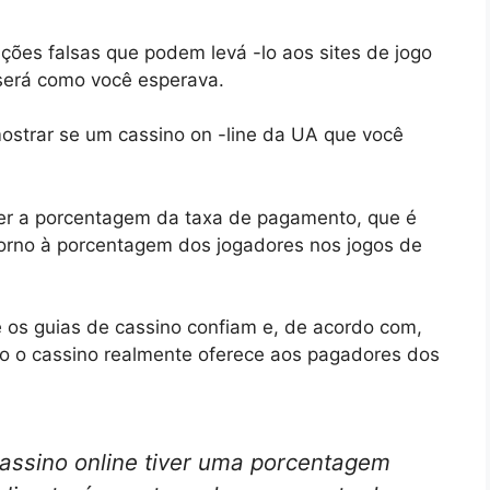
ções falsas que podem levá -lo aos sites de jogo
será como você esperava.
strar se um cassino on -line da UA que você
ver a porcentagem da taxa de pagamento, que é
torno à porcentagem dos jogadores nos jogos de
e os guias de cassino confiam e, de acordo com,
o o cassino realmente oferece aos pagadores dos
assino online tiver uma porcentagem