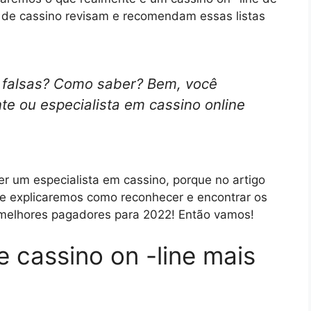
s de cassino revisam e recomendam essas listas
u falsas? Como saber? Bem, você
te ou especialista em cassino online
r um especialista em cassino, porque no artigo
e explicaremos como reconhecer e encontrar os
melhores pagadores para 2022! Então vamos!
e cassino on -line mais