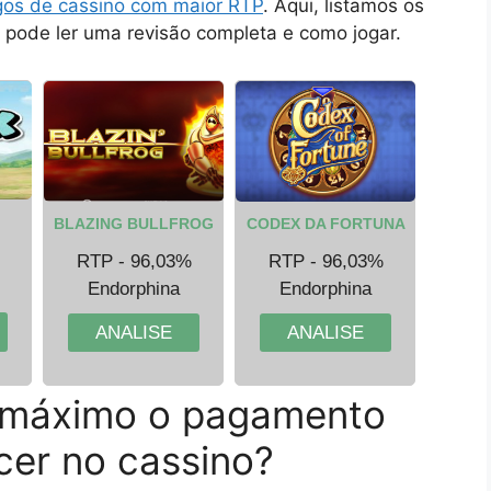
gos de cassino com maior RTP
. Aqui, listamos os
 pode ler uma revisão completa e como jogar.
BLAZING BULLFROG
CODEX DA FORTUNA
RTP - 96,03%
RTP - 96,03%
Endorphina
Endorphina
ANALISE
ANALISE
 máximo o pagamento
cer no cassino?