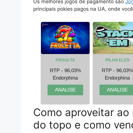
Os melhores jogos de pagamento são
Jo
principais pokies pagos na UA, onde você
FROULTA
PILHA ELES
RTP - 96,03%
RTP - 96,03%
Endorphina
Endorphina
ANALISE
ANALISE
Como aproveitar ao
do topo e como ven