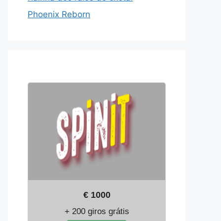
Phoenix Reborn
€ 1000
+ 200 giros grátis