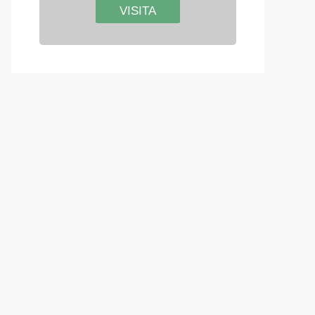
VISITA