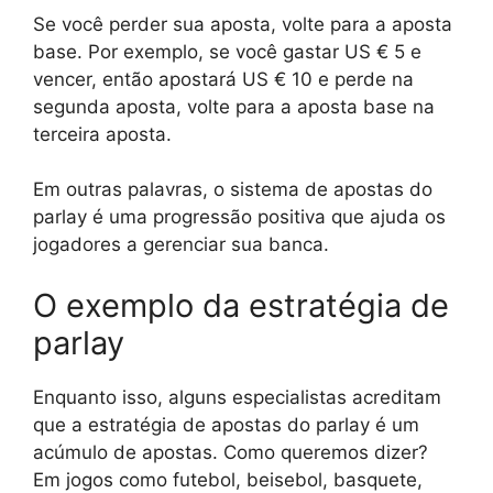
Se você perder sua aposta, volte para a aposta
base. Por exemplo, se você gastar US € 5 e
vencer, então apostará US € 10 e perde na
segunda aposta, volte para a aposta base na
terceira aposta.
Em outras palavras, o sistema de apostas do
parlay é uma progressão positiva que ajuda os
jogadores a gerenciar sua banca.
O exemplo da estratégia de
parlay
Enquanto isso, alguns especialistas acreditam
que a estratégia de apostas do parlay é um
acúmulo de apostas. Como queremos dizer?
Em jogos como futebol, beisebol, basquete,