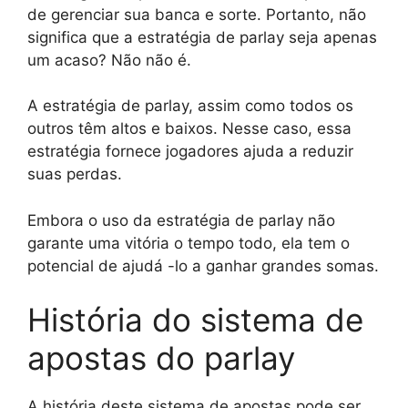
de gerenciar sua banca e sorte. Portanto, não
significa que a estratégia de parlay seja apenas
um acaso? Não não é.
A estratégia de parlay, assim como todos os
outros têm altos e baixos. Nesse caso, essa
estratégia fornece jogadores ajuda a reduzir
suas perdas.
Embora o uso da estratégia de parlay não
garante uma vitória o tempo todo, ela tem o
potencial de ajudá -lo a ganhar grandes somas.
História do sistema de
apostas do parlay
A história deste sistema de apostas pode ser