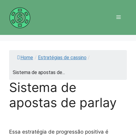
Saltar
para
Menu
o
conteúdo
Home
/
Estratégias de cassino
/
Sistema de apostas de...
Sistema de
apostas de parlay
Essa estratégia de progressão positiva é