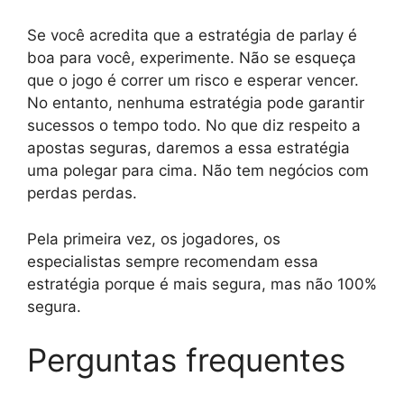
Se você acredita que a estratégia de parlay é
boa para você, experimente. Não se esqueça
que o jogo é correr um risco e esperar vencer.
No entanto, nenhuma estratégia pode garantir
sucessos o tempo todo. No que diz respeito a
apostas seguras, daremos a essa estratégia
uma polegar para cima. Não tem negócios com
perdas perdas.
Pela primeira vez, os jogadores, os
especialistas sempre recomendam essa
estratégia porque é mais segura, mas não 100%
segura.
Perguntas frequentes