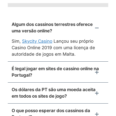
Algum dos cassinos terrestres oferece
uma versão online?
Sim,
Skycity Casino
Lançou seu próprio
Casino Online 2019 com uma licença de
autoridade de jogos em Malta.
É legal jogar em sites de cassino online na
Portugal?
Os dólares da PT são uma moeda aceita
em todos os sites de jogo?
O que posso esperar dos cassinos da