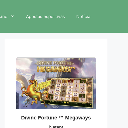
sino
Apostas esportivas
Notícia
Divine Fortune ™ Megaways
Netent