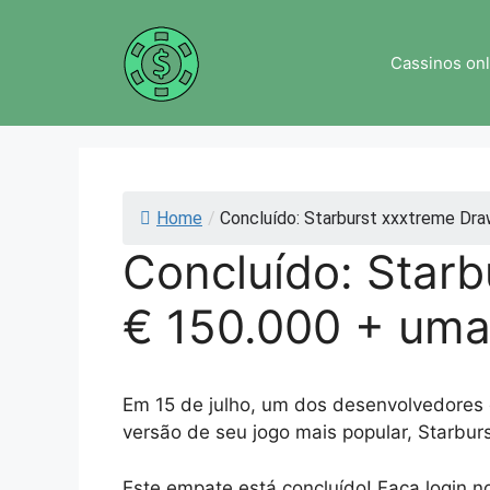
Saltar
para
Cassinos onl
o
conteúdo
Home
/
Concluído: Starburst xxxtreme Draw:
Concluído: Starb
€ 150.000 + uma
Em 15 de julho, um dos desenvolvedores
versão de seu jogo mais popular, Starburs
Este empate está concluído! Faça login no