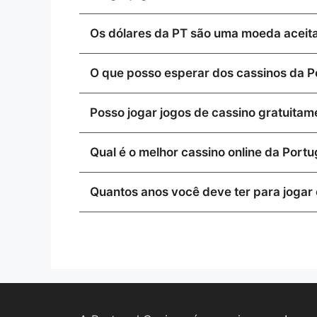
Os dólares da PT são uma moeda aceita
O que posso esperar dos cassinos da P
Posso jogar jogos de cassino gratuitam
Qual é o melhor cassino online da Portu
Quantos anos você deve ter para jogar 