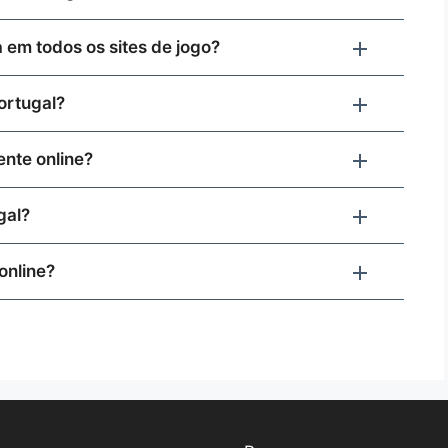
 em todos os sites de jogo?
ortugal?
ente online?
gal?
online?