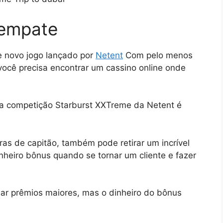
 empate
e novo jogo lançado por
Netent
Com pelo menos
 você precisa encontrar um cassino online onde
 a competição Starburst XXTreme da Netent é
as de capitão, também pode retirar um incrível
heiro bônus quando se tornar um cliente e fazer
har prêmios maiores, mas o dinheiro do bônus