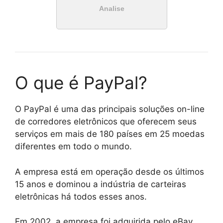
Analise
O que é PayPal?
O PayPal é uma das principais soluções on-line
de corredores eletrônicos que oferecem seus
serviços em mais de 180 países em 25 moedas
diferentes em todo o mundo.
A empresa está em operação desde os últimos
15 anos e dominou a indústria de carteiras
eletrônicas há todos esses anos.
Em 2002, a empresa foi adquirida pelo eBay,