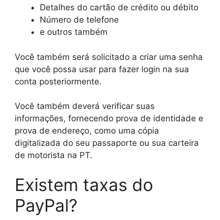
Detalhes do cartão de crédito ou débito
Número de telefone
e outros também
Você também será solicitado a criar uma senha
que você possa usar para fazer login na sua
conta posteriormente.
Você também deverá verificar suas
informações, fornecendo prova de identidade e
prova de endereço, como uma cópia
digitalizada do seu passaporte ou sua carteira
de motorista na PT.
Existem taxas do
PayPal?