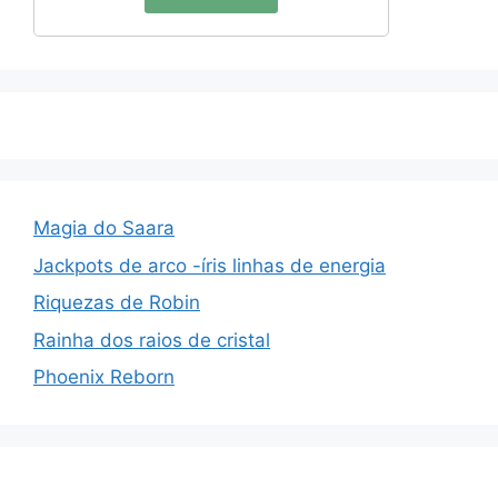
Magia do Saara
Jackpots de arco -íris linhas de energia
Riquezas de Robin
Rainha dos raios de cristal
Phoenix Reborn