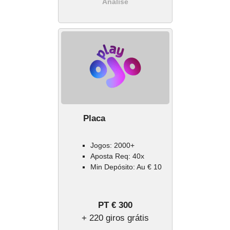
Analise
Placa
Jogos: 2000+
Aposta Req: 40x
Min Depósito: Au € 10
PT € 300
+ 220 giros grátis