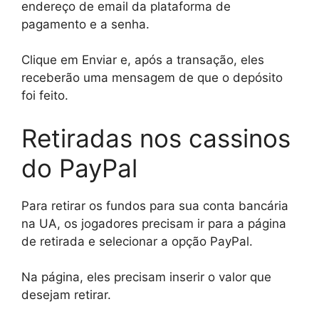
endereço de email da plataforma de
pagamento e a senha.
Clique em Enviar e, após a transação, eles
receberão uma mensagem de que o depósito
foi feito.
Retiradas nos cassinos
do PayPal
Para retirar os fundos para sua conta bancária
na UA, os jogadores precisam ir para a página
de retirada e selecionar a opção PayPal.
Na página, eles precisam inserir o valor que
desejam retirar.