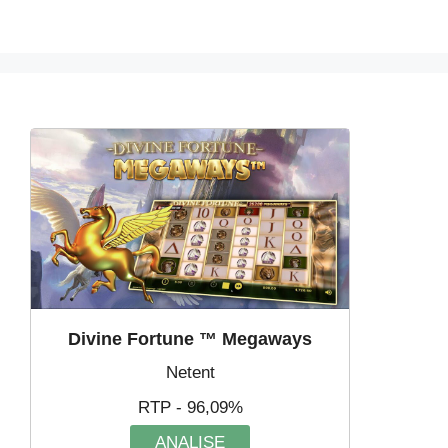
Divine Fortune ™ Megaways
Netent
RTP - 96,09%
ANALISE