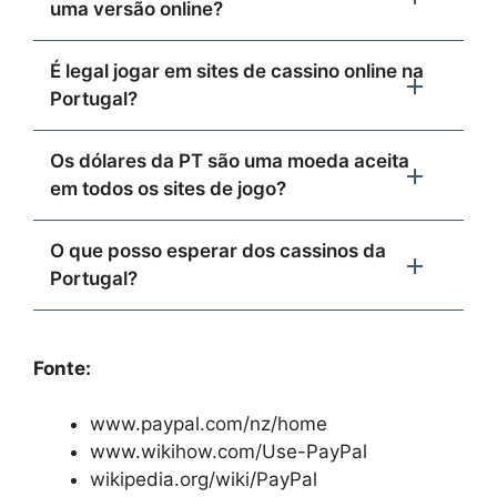
uma versão online?
É legal jogar em sites de cassino online na
Portugal?
Os dólares da PT são uma moeda aceita
em todos os sites de jogo?
O que posso esperar dos cassinos da
Portugal?
Fonte:
www.paypal.com/nz/home
www.wikihow.com/Use-PayPal
wikipedia.org/wiki/PayPal