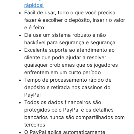
rápidos!
Fácil de usar, tudo o que você precisa
fazer é escolher o depósito, inserir o valor
e é feito
Ele usa um sistema robusto e não
hackável para segurança e segurança
Excelente suporte ao atendimento ao
cliente que pode ajudar a resolver
quaisquer problemas que os jogadores
enfrentem em um curto período
Tempo de processamento rápido de
depósito e retirada nos cassinos do
PayPal
Todos os dados financeiros são
protegidos pelo PayPal e os detalhes
bancários nunca são compartilhados com
terceiros
O PayPal aplica automaticamente