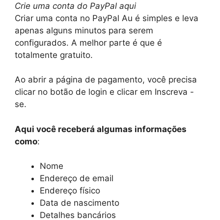
Crie uma conta do PayPal aqui
Criar uma conta no PayPal Au é simples e leva
apenas alguns minutos para serem
configurados. A melhor parte é que é
totalmente gratuito.
Ao abrir a página de pagamento, você precisa
clicar no botão de login e clicar em Inscreva -
se.
Aqui você receberá algumas informações
como
:
Nome
Endereço de email
Endereço físico
Data de nascimento
Detalhes bancários