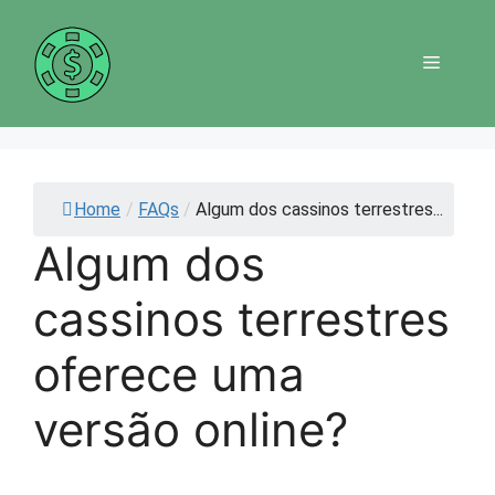
Saltar
para
Menu
o
conteúdo
Home
/
FAQs
/
Algum dos cassinos terrestres...
Algum dos
cassinos terrestres
oferece uma
versão online?