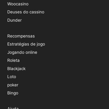
Woocasino
Deuses do cassino
Dunder
Recompensas
Estratégias de jogo
Jogando online
Roleta
Blackjack
Loto
poker
Bingo
Ajuda