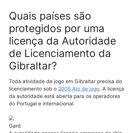
Quais países são
protegidos por uma
licença da Autoridade
de Licenciamento da
Gibraltar?
Toda atividade de jogo em Gibraltar precisa do
licenciamento sob o
2005 Ato de jogo
. A licença
da autoridade está aberta para os operadores
do Portugal e internacional.
Gard