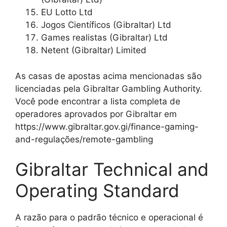
EU Lotto Ltd
Jogos Científicos (Gibraltar) Ltd
Games realistas (Gibraltar) Ltd
Netent (Gibraltar) Limited
As casas de apostas acima mencionadas são
licenciadas pela Gibraltar Gambling Authority.
Você pode encontrar a lista completa de
operadores aprovados por Gibraltar em
https://www.gibraltar.gov.gi/finance-gaming-
and-regulações/remote-gambling
Gibraltar Technical and
Operating Standard
A razão para o padrão técnico e operacional é