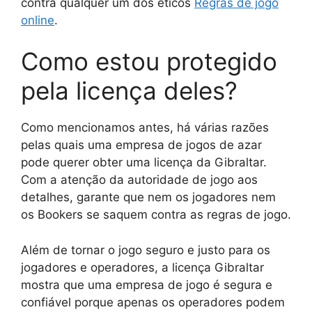
contra qualquer um dos éticos
Regras de jogo
online
.
Como estou protegido
pela licença deles?
Como mencionamos antes, há várias razões
pelas quais uma empresa de jogos de azar
pode querer obter uma licença da Gibraltar.
Com a atenção da autoridade de jogo aos
detalhes, garante que nem os jogadores nem
os Bookers se saquem contra as regras de jogo.
Além de tornar o jogo seguro e justo para os
jogadores e operadores, a licença Gibraltar
mostra que uma empresa de jogo é segura e
confiável porque apenas os operadores podem