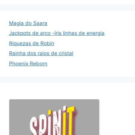
Magia do Saara
Jackpots de arco -íris linhas de energia
Riquezas de Robin
Rainha dos raios de cristal
Phoenix Reborn