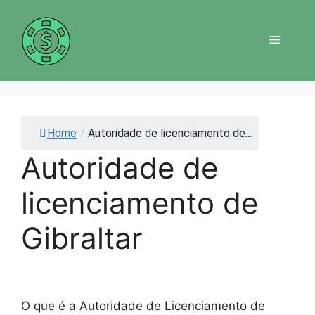
Saltar
para
Menu
o
conteúdo
Home
/
Autoridade de licenciamento de...
Autoridade de
licenciamento de
Gibraltar
O que é a Autoridade de Licenciamento de