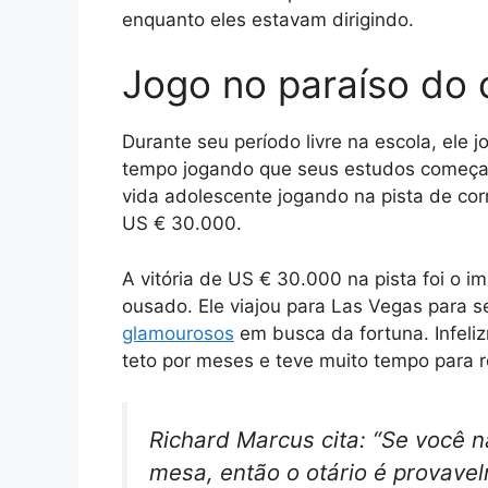
enquanto eles estavam dirigindo.
Jogo no paraíso do 
Durante seu período livre na escola, ele
tempo jogando que seus estudos começara
vida adolescente jogando na pista de cor
US € 30.000.
A vitória de US € 30.000 na pista foi o 
ousado. Ele viajou para Las Vegas para 
glamourosos
em busca da fortuna. Infeliz
teto por meses e teve muito tempo para re
Richard Marcus cita: “Se você n
mesa, então o otário é provave