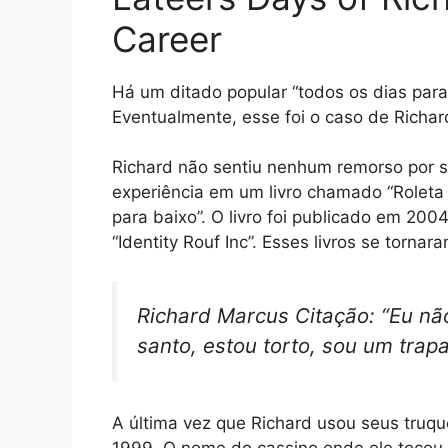
Career
Há um ditado popular “todos os dias para 
Eventualmente, esse foi o caso de Richa
Richard não sentiu nenhum remorso por s
experiência em um livro chamado “Roleta
para baixo”. O livro foi publicado em 200
“Identity Rouf Inc”. Esses livros se torna
Richard Marcus Citação: “Eu nã
santo, estou torto, sou um trap
A última vez que Richard usou seus truqu