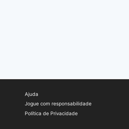
Ajuda
Jogue com responsabilidade
Política de Privacidade