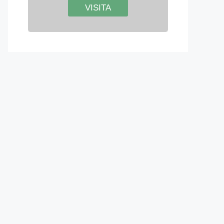
VISITA