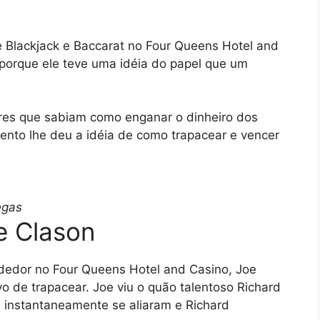
de Blackjack e Baccarat no Four Queens Hotel and
 porque ele teve uma idéia do papel que um
res que sabiam como enganar o dinheiro dos
nto lhe deu a idéia de como trapacear e vencer
egas
e Clason
dedor no Four Queens Hotel and Casino, Joe
 de trapacear. Joe viu o quão talentoso Richard
es instantaneamente se aliaram e Richard