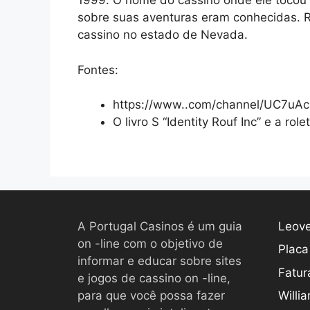
1999. O nome do cassino onde ele tocou p
sobre suas aventuras eram conhecidas. Ri
cassino no estado de Nevada.
Fontes:
https://www..com/channel/UC7
O livro S “Identity Rouf Inc” e a ro
A Portugal Casinos é um guia
Leov
on -line com o objetivo de
Placa
informar e educar sobre sites
Fatur
e jogos de cassino on -line,
para que você possa fazer
Willia