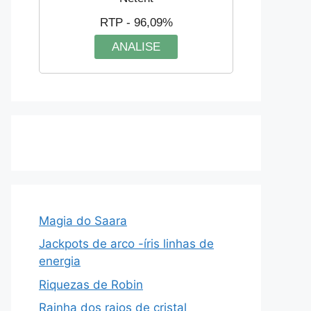
RTP - 96,09%
ANALISE
Magia do Saara
Jackpots de arco -íris linhas de
energia
Riquezas de Robin
Rainha dos raios de cristal