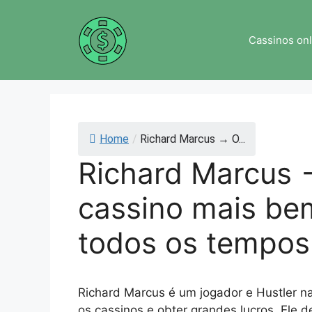
Saltar
para
Cassinos onl
o
conteúdo
Home
/
Richard Marcus → O...
Richard Marcus 
cassino mais be
todos os tempos
Richard Marcus é um jogador e Hustler n
os cassinos e obter grandes lucros. Ele 