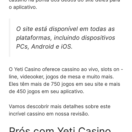
o aplicativo.
O site está disponível em todas as
plataformas, incluindo dispositivos
PCs, Android e iOS.
O Yeti Casino oferece cassino ao vivo, slots on -
line, videooker, jogos de mesa e muito mais.
Eles têm mais de 750 jogos em seu site e mais
de 450 jogos em seu aplicativo.
Vamos descobrir mais detalhes sobre este
incrível cassino em nossa revisão.
Prós com Yeti Casino