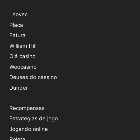
Leovec
Placa
Fatura
William Hill
Olá casino
Woocasino
Deuses do cassino
Dunder
Recompensas
Estratégias de jogo
Jogando online
Roleta