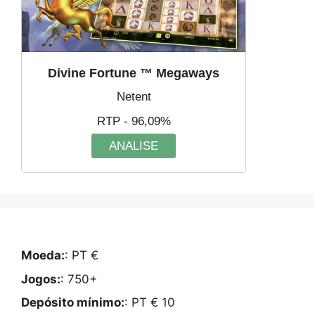
Divine Fortune ™ Megaways
Netent
RTP - 96,09%
ANALISE
Moeda:
: PT €
Jogos:
: 750+
Depósito mínimo:
: PT € 10