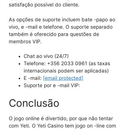
satisfação possível do cliente.
As opções de suporte incluem bate -papo ao
vivo, e -mail e telefone. O suporte separado
também é oferecido para questões de
membros VIP.
Chat ao vivo (24/7)
Telefone: +356 2033 0961 (as taxas
internacionais podem ser aplicadas)
E -mail:
[email protected]
Suporte por e -mail VIP:
Conclusão
O jogo online é divertido, por que não tentar
com Yeti. O Yeti Casino tem jogo on -line com