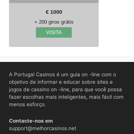
€ 1000
+ 200 giros grátis
VISITA
A Portugal Casinos é um guia on -line com o
objetivo de informar e educar sobre sites e
jogos de cassino on -line, para que você possa
fazer escolhas mais inteligentes, mais fácil com
menos esforço.
Contacte-nos em
support@melhorcasinos.net