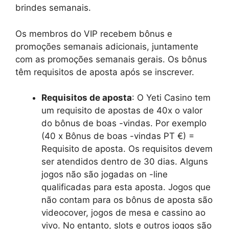
brindes semanais.
Os membros do VIP recebem bônus e
promoções semanais adicionais, juntamente
com as promoções semanais gerais. Os bônus
têm requisitos de aposta após se inscrever.
Requisitos de aposta
:
O Yeti Casino tem
um requisito de apostas de 40x o valor
do bônus de boas -vindas. Por exemplo
(40 x Bônus de boas -vindas PT €) =
Requisito de aposta. Os requisitos devem
ser atendidos dentro de 30 dias. Alguns
jogos não são jogadas on -line
qualificadas para esta aposta. Jogos que
não contam para os bônus de aposta são
videocover, jogos de mesa e cassino ao
vivo. No entanto, slots e outros jogos são