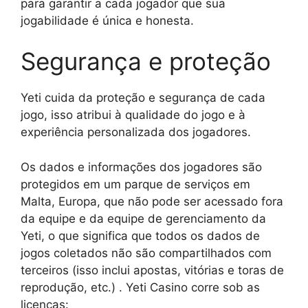
para garantir a cada jogador que sua
jogabilidade é única e honesta.
Segurança e proteção
Yeti cuida da proteção e segurança de cada
jogo, isso atribui à qualidade do jogo e à
experiência personalizada dos jogadores.
Os dados e informações dos jogadores são
protegidos em um parque de serviços em
Malta, Europa, que não pode ser acessado fora
da equipe e da equipe de gerenciamento da
Yeti, o que significa que todos os dados de
jogos coletados não são compartilhados com
terceiros (isso inclui apostas, vitórias e toras de
reprodução, etc.) . Yeti Casino corre sob as
licenças: