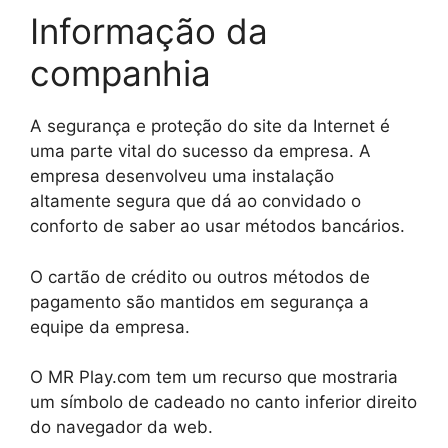
Informação da
companhia
A segurança e proteção do site da Internet é
uma parte vital do sucesso da empresa. A
empresa desenvolveu uma instalação
altamente segura que dá ao convidado o
conforto de saber ao usar métodos bancários.
O cartão de crédito ou outros métodos de
pagamento são mantidos em segurança a
equipe da empresa.
O MR Play.com tem um recurso que mostraria
um símbolo de cadeado no canto inferior direito
do navegador da web.