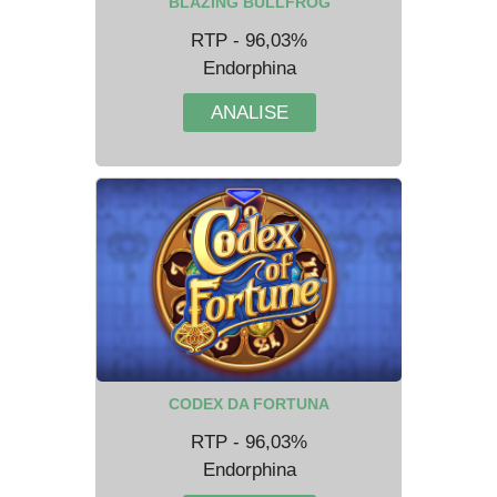
BLAZING BULLFROG
RTP - 96,03%
Endorphina
ANALISE
CODEX DA FORTUNA
RTP - 96,03%
Endorphina