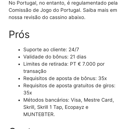
No Portugal, no entanto, é regulamentado pela
Comissão de Jogo do Portugal. Saiba mais em
nossa revisão do cassino abaixo.
Prós
Suporte ao cliente: 24/7
Validade do bônus: 21 dias
Limites de retirada: PT € 7.000 por
transação
Requisitos de aposta de bônus: 35x
Requisitos de aposta gratuitos de giros:
35x
Métodos bancários: Visa, Mestre Card,
Skrill, Skrill 1 Tap, Ecopayz e
MUNTEBTER.