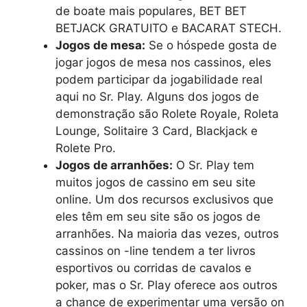
de boate mais populares, BET BET
BETJACK GRATUITO e BACARAT STECH.
Jogos de mesa:
Se o hóspede gosta de
jogar jogos de mesa nos cassinos, eles
podem participar da jogabilidade real
aqui no Sr. Play. Alguns dos jogos de
demonstração são Rolete Royale, Roleta
Lounge, Solitaire 3 Card, Blackjack e
Rolete Pro.
Jogos de arranhões:
O Sr. Play tem
muitos jogos de cassino em seu site
online. Um dos recursos exclusivos que
eles têm em seu site são os jogos de
arranhões. Na maioria das vezes, outros
cassinos on -line tendem a ter livros
esportivos ou corridas de cavalos e
poker, mas o Sr. Play oferece aos outros
a chance de experimentar uma versão on