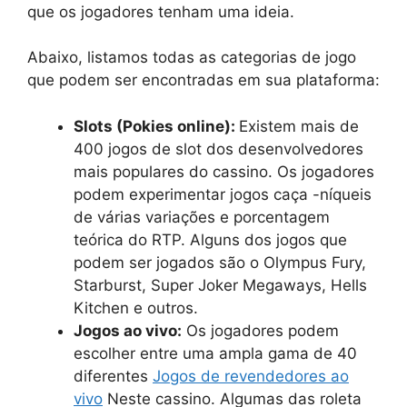
que os jogadores tenham uma ideia.
Abaixo, listamos todas as categorias de jogo
que podem ser encontradas em sua plataforma:
Slots (Pokies online):
Existem mais de
400 jogos de slot dos desenvolvedores
mais populares do cassino. Os jogadores
podem experimentar jogos caça -níqueis
de várias variações e porcentagem
teórica do RTP. Alguns dos jogos que
podem ser jogados são o Olympus Fury,
Starburst, Super Joker Megaways, Hells
Kitchen e outros.
Jogos ao vivo:
Os jogadores podem
escolher entre uma ampla gama de 40
diferentes
Jogos de revendedores ao
vivo
Neste cassino. Algumas das roleta