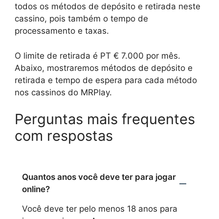
todos os métodos de depósito e retirada neste
cassino, pois também o tempo de
processamento e taxas.
O limite de retirada é PT € 7.000 por mês.
Abaixo, mostraremos métodos de depósito e
retirada e tempo de espera para cada método
nos cassinos do MRPlay.
Perguntas mais frequentes
com respostas
Quantos anos você deve ter para jogar
online?
Você deve ter pelo menos 18 anos para