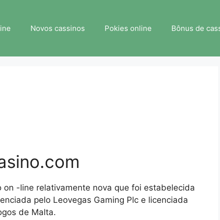
ine
Novos cassinos
Pokies online
Bônus de cas
Casino.com
on -line relativamente nova que foi estabelecida
enciada pelo Leovegas Gaming Plc e licenciada
ogos de Malta.