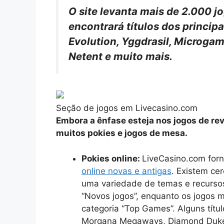
O site levanta mais de 2.000 j
encontrará títulos dos princi
Evolution, Yggdrasil, Microgami
Netent e muito mais.
Seção de jogos em Livecasino.com
Embora a ênfase esteja nos jogos de r
muitos pokies e jogos de mesa.
Pokies online:
LiveCasino.com for
online novas e antigas
. Existem ce
uma variedade de temas e recursos
“Novos jogos”, enquanto os jogos 
categoria “Top Games”. Alguns tít
Morgana Megaways, Diamond Duke