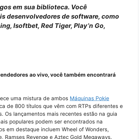
ogos em sua biblioteca. Você
pais desenvolvedores de software, como
ng, Isoftbet, Red Tiger, Play’n Go,
evendedores ao vivo, você também encontrará
nece uma mistura de ambos
Máquinas Pokie
rca de 800 títulos que vêm com RTPs diferentes e
. Os lançamentos mais recentes estão na guia
mais populares podem ser encontrados na
ulos em destaque incluem Wheel of Wonders,
, Ramses Revenge e Aztec Gold Megaways.