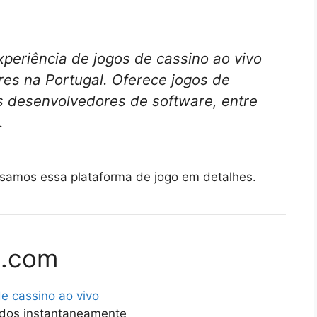
eriência de jogos de cassino ao vivo
es na Portugal. Oferece jogos de
is desenvolvedores de software, entre
.
isamos essa plataforma de jogo em detalhes.
o.com
e cassino ao vivo
ados instantaneamente