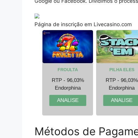
Google ou Facebook. Dividimos o process
Página de inscrição em Livecasino.com
FROULTA
PILHA ELES
RTP - 96,03%
RTP - 96,03%
Endorphina
Endorphina
ANALISE
ANALISE
Métodos de Pagame