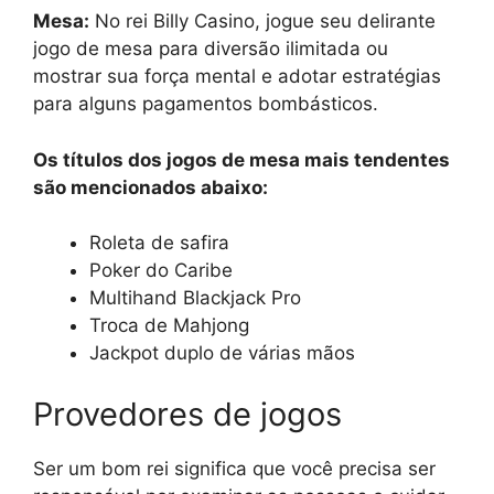
Mesa:
No rei Billy Casino, jogue seu delirante
jogo de mesa para diversão ilimitada ou
mostrar sua força mental e adotar estratégias
para alguns pagamentos bombásticos.
Os títulos dos jogos de mesa mais tendentes
são mencionados abaixo:
Roleta de safira
Poker do Caribe
Multihand Blackjack Pro
Troca de Mahjong
Jackpot duplo de várias mãos
Provedores de jogos
Ser um bom rei significa que você precisa ser