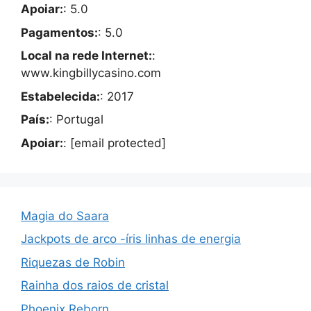
Apoiar:
: 5.0
Pagamentos:
: 5.0
Local na rede Internet:
:
www.kingbillycasino.com
Estabelecida:
: 2017
País:
: Portugal
Apoiar:
: [email protected]
Magia do Saara
Jackpots de arco -íris linhas de energia
Riquezas de Robin
Rainha dos raios de cristal
Phoenix Reborn