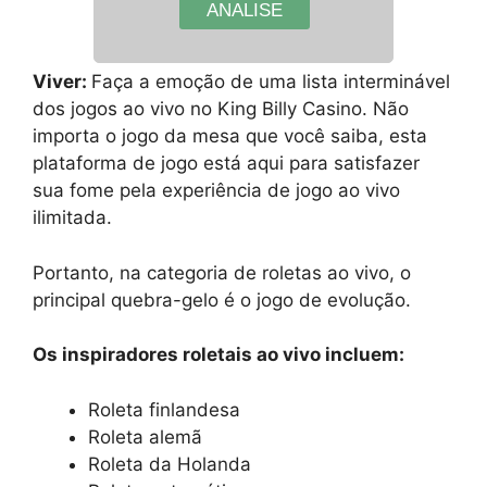
ANALISE
Viver:
Faça a emoção de uma lista interminável
dos jogos ao vivo no King Billy Casino. Não
importa o jogo da mesa que você saiba, esta
plataforma de jogo está aqui para satisfazer
sua fome pela experiência de jogo ao vivo
ilimitada.
Portanto, na categoria de roletas ao vivo, o
principal quebra-gelo é o jogo de evolução.
Os inspiradores roletais ao vivo incluem:
Roleta finlandesa
Roleta alemã
Roleta da Holanda