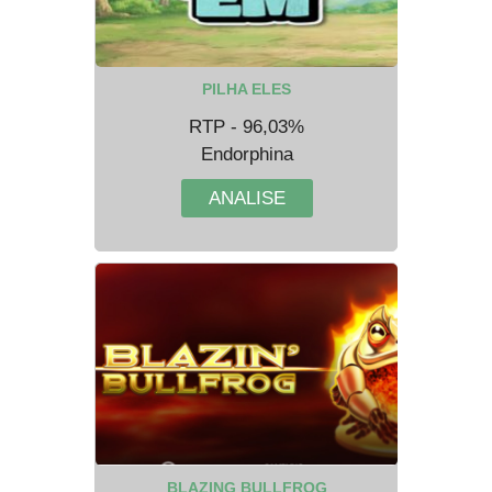
PILHA ELES
RTP - 96,03%
Endorphina
ANALISE
BLAZING BULLFROG