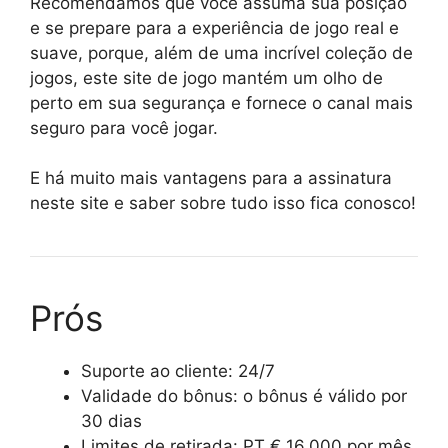
Recomendamos que você assuma sua posição
e se prepare para a experiência de jogo real e
suave, porque, além de uma incrível coleção de
jogos, este site de jogo mantém um olho de
perto em sua segurança e fornece o canal mais
seguro para você jogar.
E há muito mais vantagens para a assinatura
neste site e saber sobre tudo isso fica conosco!
Prós
Suporte ao cliente: 24/7
Validade do bônus: o bônus é válido por
30 dias
Limites de retirada: PT € 16.000 por mês