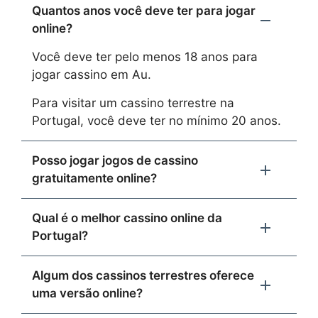
Quantos anos você deve ter para jogar
online?
Você deve ter pelo menos 18 anos para
jogar cassino em Au.
Para visitar um cassino terrestre na
Portugal, você deve ter no mínimo 20 anos.
Posso jogar jogos de cassino
gratuitamente online?
Qual é o melhor cassino online da
Portugal?
Algum dos cassinos terrestres oferece
uma versão online?