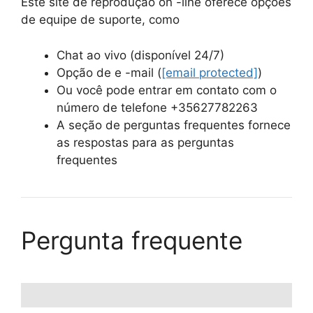
Este site de reprodução on -line oferece opções
de equipe de suporte, como
Chat ao vivo (disponível 24/7)
Opção de e -mail (
[email protected]
)
Ou você pode entrar em contato com o
número de telefone +35627782263
A seção de perguntas frequentes fornece
as respostas para as perguntas
frequentes
Pergunta frequente