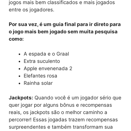
jogos mais bem classificados e mais jogados
entre os jogadores.
Por sua vez, é um guia final para ir direto para
o jogo mais bem jogado sem muita pesquisa
como:
A espada e o Graal
Extra suculento
Apple envenenada 2
Elefantes rosa
Rainha solar
Jackpots:
Quando você é um jogador sério que
quer jogar por alguns bônus e recompensas
reais, os jackpots são o melhor caminho a
percorrer! Essas jogadas trazem recompensas
surpreendentes e também transformam sua