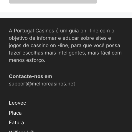
A Portugal Casinos é um guia on -line com o
objetivo de informar e educar sobre sites e
jogos de cassino on -line, para que você possa
fazer escolhas mais inteligentes, mais fácil com
menos esforço.
Contacte-nos em
support@melhorcasinos.net
Leovec
Placa
Fatura