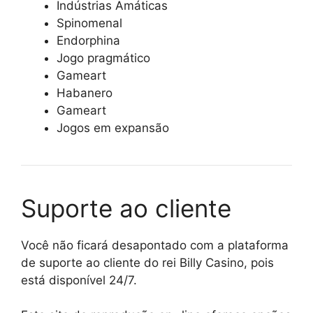
Indústrias Amáticas
Spinomenal
Endorphina
Jogo pragmático
Gameart
Habanero
Gameart
Jogos em expansão
Suporte ao cliente
Você não ficará desapontado com a plataforma
de suporte ao cliente do rei Billy Casino, pois
está disponível 24/7.