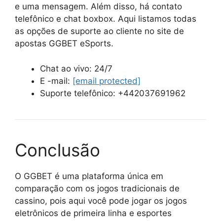
e uma mensagem. Além disso, há contato
telefônico e chat boxbox. Aqui listamos todas
as opções de suporte ao cliente no site de
apostas GGBET eSports.
Chat ao vivo: 24/7
E -mail:
[email protected]
Suporte telefônico: +442037691962
Conclusão
O GGBET é uma plataforma única em
comparação com os jogos tradicionais de
cassino, pois aqui você pode jogar os jogos
eletrônicos de primeira linha e esportes