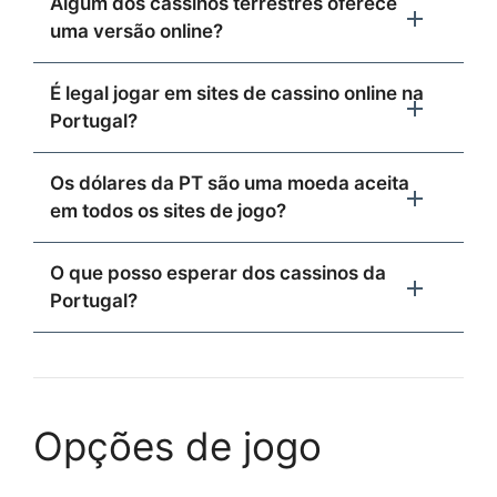
Algum dos cassinos terrestres oferece
uma versão online?
É legal jogar em sites de cassino online na
Portugal?
Os dólares da PT são uma moeda aceita
em todos os sites de jogo?
O que posso esperar dos cassinos da
Portugal?
Opções de jogo