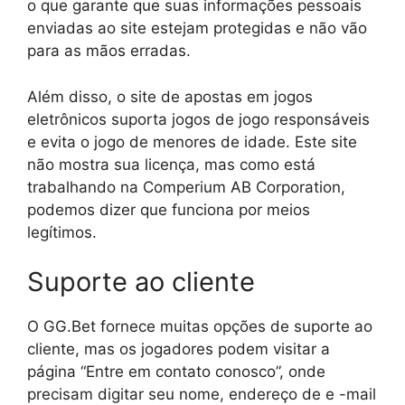
o que garante que suas informações pessoais
enviadas ao site estejam protegidas e não vão
para as mãos erradas.
Além disso, o site de apostas em jogos
eletrônicos suporta jogos de jogo responsáveis
e evita o jogo de menores de idade. Este site
não mostra sua licença, mas como está
trabalhando na Comperium AB Corporation,
podemos dizer que funciona por meios
legítimos.
Suporte ao cliente
O GG.Bet fornece muitas opções de suporte ao
cliente, mas os jogadores podem visitar a
página “Entre em contato conosco”, onde
precisam digitar seu nome, endereço de e -mail