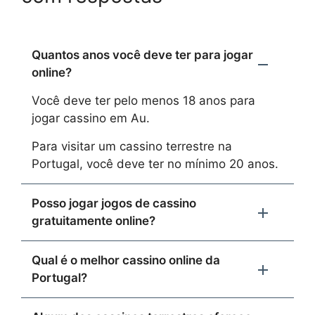
Quantos anos você deve ter para jogar
online?
Você deve ter pelo menos 18 anos para
jogar cassino em Au.
Para visitar um cassino terrestre na
Portugal, você deve ter no mínimo 20 anos.
Posso jogar jogos de cassino
gratuitamente online?
Qual é o melhor cassino online da
Portugal?