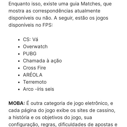
Enquanto isso, existe uma guia Matches, que
mostra as correspondências atualmente
disponíveis ou não. A seguir, estão os jogos
disponíveis no FPS:
CS: Vá
Overwatch
PUBG
Chamada à ação
Cross Fire
ARÉOLA
Terremoto
Arco -íris seis
MOBA:
É outra categoria de jogo eletrônico, e
cada página do jogo exibe os sites de cassino,
a história e os objetivos do jogo, sua
configuração, regras, dificuldades de apostas e