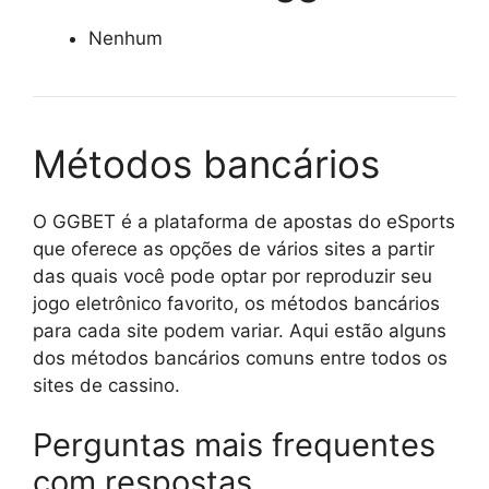
Nenhum
Métodos bancários
O GGBET é a plataforma de apostas do eSports
que oferece as opções de vários sites a partir
das quais você pode optar por reproduzir seu
jogo eletrônico favorito, os métodos bancários
para cada site podem variar. Aqui estão alguns
dos métodos bancários comuns entre todos os
sites de cassino.
Perguntas mais frequentes
com respostas