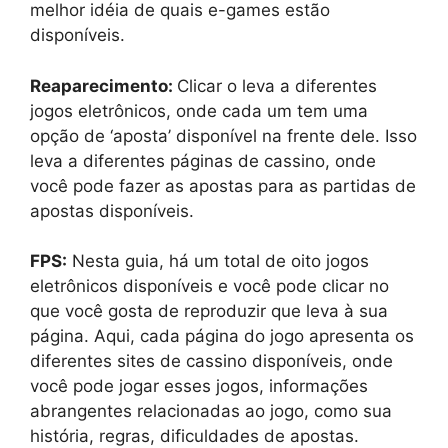
melhor idéia de quais e-games estão
disponíveis.
Reaparecimento:
Clicar o leva a diferentes
jogos eletrônicos, onde cada um tem uma
opção de ‘aposta’ disponível na frente dele. Isso
leva a diferentes páginas de cassino, onde
você pode fazer as apostas para as partidas de
apostas disponíveis.
FPS:
Nesta guia, há um total de oito jogos
eletrônicos disponíveis e você pode clicar no
que você gosta de reproduzir que leva à sua
página. Aqui, cada página do jogo apresenta os
diferentes sites de cassino disponíveis, onde
você pode jogar esses jogos, informações
abrangentes relacionadas ao jogo, como sua
história, regras, dificuldades de apostas.