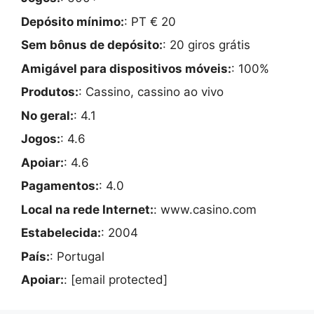
Depósito mínimo:
: PT € 20
Sem bônus de depósito:
: 20 giros grátis
Amigável para dispositivos móveis:
: 100%
Produtos:
: Cassino, cassino ao vivo
No geral:
: 4.1
Jogos:
: 4.6
Apoiar:
: 4.6
Pagamentos:
: 4.0
Local na rede Internet:
: www.casino.com
Estabelecida:
: 2004
País:
: Portugal
Apoiar:
: [email protected]