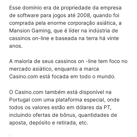
Esse domínio era de propriedade da empresa
de software para jogos até 2008, quando foi
comprada pela enorme corporação asiática, a
Mansion Gaming, que é líder na indústria de
cassinos on-line e baseada na terra há vinte
anos.
A maioria de seus cassinos on -line tem foco no
mercado asiático, enquanto a marca
Casino.com está focada em todo o mundo.
O Casino.com também está disponível na
Portugal com uma plataforma especial, onde
todos os valores estão em dólares da PT,
incluindo ofertas de bônus, quantidades de
aposta, depósito e retirada, etc.