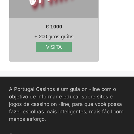
€ 1000
+ 200 giros grátis
VISITA
A Portugal Casinos é um guia on -line com o
objetivo de informar e educar sobre sites e
jogos de cassino on -line, para que você possa
fazer escolhas mais inteligentes, mais fácil com
menos esforço.