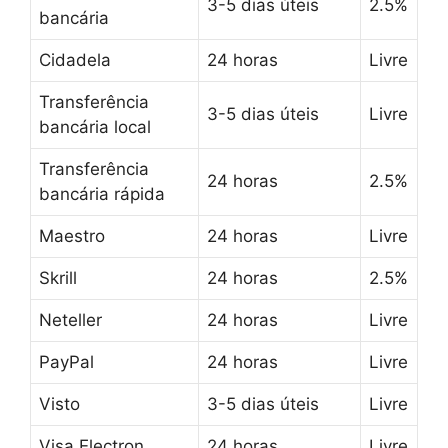
3-5 dias úteis
2.5%
bancária
Cidadela
24 horas
Livre
Transferência
3-5 dias úteis
Livre
bancária local
Transferência
24 horas
2.5%
bancária rápida
Maestro
24 horas
Livre
Skrill
24 horas
2.5%
Neteller
24 horas
Livre
PayPal
24 horas
Livre
Visto
3-5 dias úteis
Livre
Visa Electron
24 horas
Livre