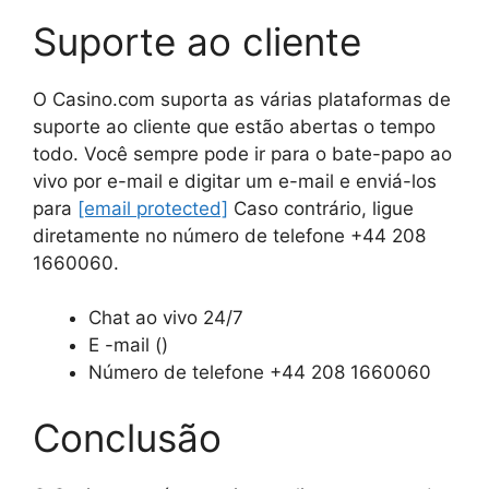
Suporte ao cliente
O Casino.com suporta as várias plataformas de
suporte ao cliente que estão abertas o tempo
todo. Você sempre pode ir para o bate-papo ao
vivo por e-mail e digitar um e-mail e enviá-los
para
[email protected]
Caso contrário, ligue
diretamente no número de telefone +44 208
1660060.
Chat ao vivo 24/7
E -mail (
)
Número de telefone +44 208 1660060
Conclusão