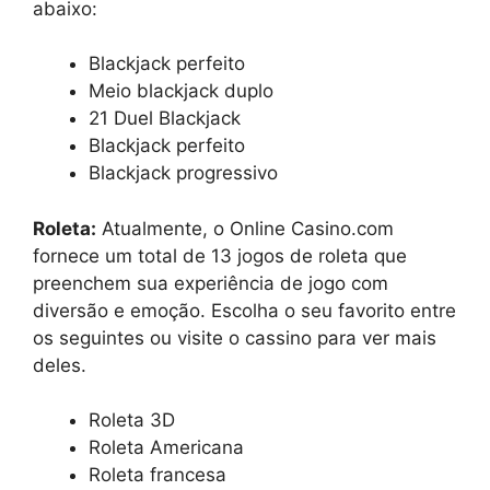
abaixo:
Blackjack perfeito
Meio blackjack duplo
21 Duel Blackjack
Blackjack perfeito
Blackjack progressivo
Roleta:
Atualmente, o Online Casino.com
fornece um total de 13 jogos de roleta que
preenchem sua experiência de jogo com
diversão e emoção. Escolha o seu favorito entre
os seguintes ou visite o cassino para ver mais
deles.
Roleta 3D
Roleta Americana
Roleta francesa