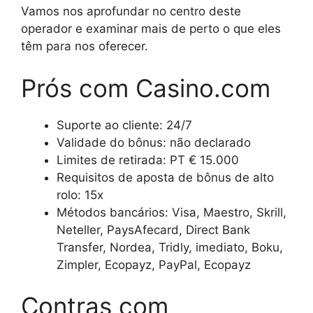
Vamos nos aprofundar no centro deste
operador e examinar mais de perto o que eles
têm para nos oferecer.
Prós com Casino.com
Suporte ao cliente: 24/7
Validade do bônus: não declarado
Limites de retirada: PT € 15.000
Requisitos de aposta de bônus de alto
rolo: 15x
Métodos bancários: Visa, Maestro, Skrill,
Neteller, PaysAfecard, Direct Bank
Transfer, Nordea, Tridly, imediato, Boku,
Zimpler, Ecopayz, PayPal, Ecopayz
Contras com