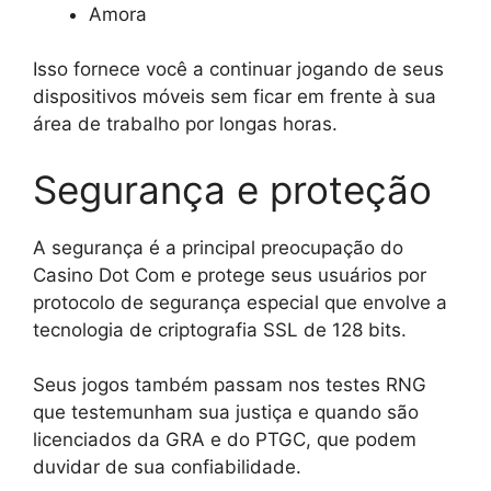
Amora
Isso fornece você a continuar jogando de seus
dispositivos móveis sem ficar em frente à sua
área de trabalho por longas horas.
Segurança e proteção
A segurança é a principal preocupação do
Casino Dot Com e protege seus usuários por
protocolo de segurança especial que envolve a
tecnologia de criptografia SSL de 128 bits.
Seus jogos também passam nos testes RNG
que testemunham sua justiça e quando são
licenciados da GRA e do PTGC, que podem
duvidar de sua confiabilidade.