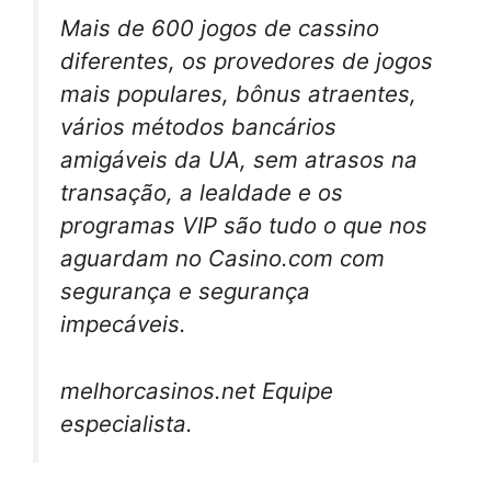
Mais de 600 jogos de cassino
diferentes, os provedores de jogos
mais populares, bônus atraentes,
vários métodos bancários
amigáveis da UA, sem atrasos na
transação, a lealdade e os
programas VIP são tudo o que nos
aguardam no Casino.com com
segurança e segurança
impecáveis.
melhorcasinos.net Equipe
especialista.