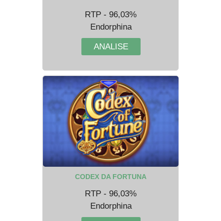
RTP - 96,03%
Endorphina
ANALISE
CODEX DA FORTUNA
RTP - 96,03%
Endorphina