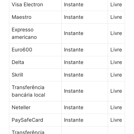
Visa Electron
Instante
Livre
Maestro
Instante
Livre
Expresso
Instante
Livre
americano
Euro600
Instante
Livre
Delta
Instante
Livre
Skrill
Instante
Livre
Transferência
Instante
Livre
bancária local
Neteller
Instante
Livre
PaySafeCard
Instante
Livre
Transferência