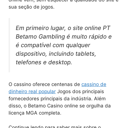
sua seção de jogos.
Em primeiro lugar, o site online PT
Betamo Gambling é muito rápido e
é compatível com qualquer
dispositivo, incluindo tablets,
telefones e desktop.
O cassino oferece centenas de
cassino de
dinheiro real popular
Jogos dos principais
fornecedores principais da indústria. Além
disso, o Betamo Casino online se orgulha da
licença MGA completa.
Continue lendo para saber mais sobre o