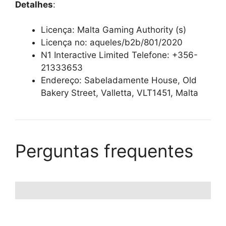
Detalhes
:
Licença: Malta Gaming Authority (s)
Licença no: aqueles/b2b/801/2020
N1 Interactive Limited Telefone: +356-
21333653
Endereço: Sabeladamente House, Old
Bakery Street, Valletta, VLT1451, Malta
Perguntas frequentes