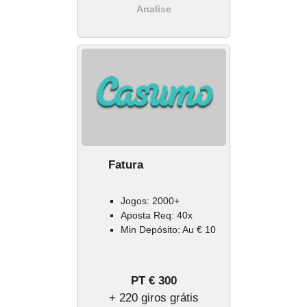
Analise
Fatura
Jogos: 2000+
Aposta Req: 40x
Min Depósito: Au € 10
PT € 300
+ 220 giros grátis