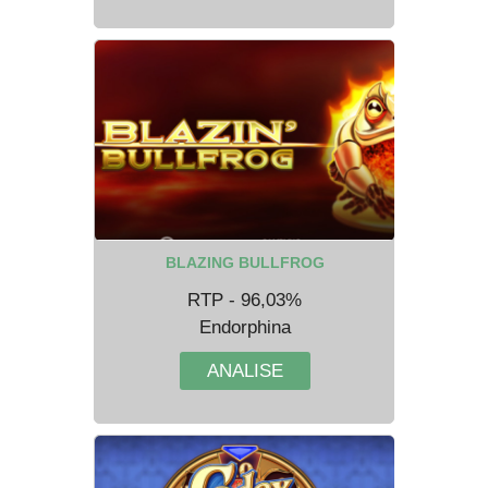
BLAZING BULLFROG
RTP - 96,03%
Endorphina
ANALISE