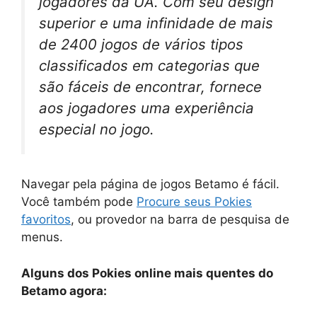
jogadores da UA. Com seu design
superior e uma infinidade de mais
de 2400 jogos de vários tipos
classificados em categorias que
são fáceis de encontrar, fornece
aos jogadores uma experiência
especial no jogo.
Navegar pela página de jogos Betamo é fácil.
Você também pode
Procure seus Pokies
favoritos
, ou provedor na barra de pesquisa de
menus.
Alguns dos Pokies online mais quentes do
Betamo agora: