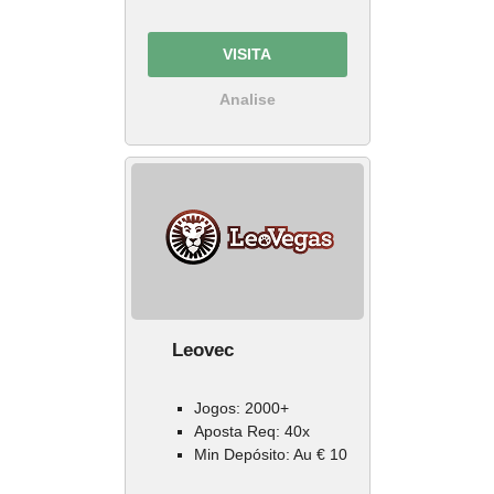
VISITA
Analise
Leovec
Jogos: 2000+
Aposta Req: 40x
Min Depósito: Au € 10