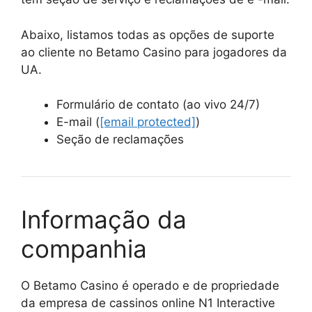
Abaixo, listamos todas as opções de suporte
ao cliente no Betamo Casino para jogadores da
UA.
Formulário de contato (ao vivo 24/7)
E-mail (
[email protected]
)
Seção de reclamações
Informação da
companhia
O Betamo Casino é operado e de propriedade
da empresa de cassinos online N1 Interactive