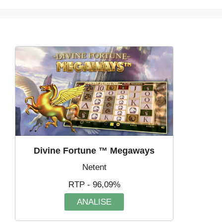
Divine Fortune ™ Megaways
Netent
RTP - 96,09%
ANALISE