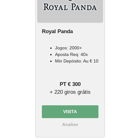
Royal Panda
Jogos: 2000+
Aposta Req: 40x
Min Depósito: Au € 10
PT € 300
+ 220 giros grátis
VISITA
Analise