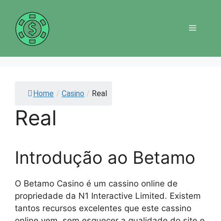
Saltar
para
Menu
o
conteúdo
Home
/
Сasino
/
Real
Real
Introdução ao Betamo
O Betamo Casino é um cassino online de
propriedade da N1 Interactive Limited. Existem
tantos recursos excelentes que este cassino
online vem, sem esquecer a qualidade do site e