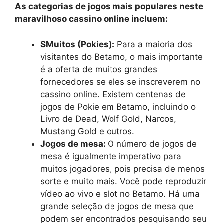
As categorias de jogos mais populares neste
maravilhoso cassino online incluem:
S
Muitos (Pokies):
Para a maioria dos
visitantes do Betamo, o mais importante
é a oferta de muitos grandes
fornecedores se eles se inscreverem no
cassino online. Existem centenas de
jogos de Pokie em Betamo, incluindo o
Livro de Dead, Wolf Gold, Narcos,
Mustang Gold e outros.
Jogos de mesa:
O número de jogos de
mesa é igualmente imperativo para
muitos jogadores, pois precisa de menos
sorte e muito mais. Você pode reproduzir
vídeo ao vivo e slot no Betamo. Há uma
grande seleção de jogos de mesa que
podem ser encontrados pesquisando seu