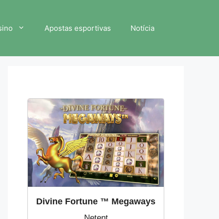
sino
Apostas esportivas
Notícia
Divine Fortune ™ Megaways
Netent