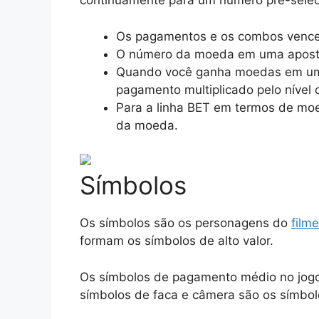
continuamente para um número pré-selec
Os pagamentos e os combos venc
O número da moeda em uma aposta 
Quando você ganha moedas em uma l
pagamento multiplicado pelo nível 
Para a linha BET em termos de moed
da moeda.
Símbolos
Os símbolos são os personagens do
filme
formam os símbolos de alto valor.
Os símbolos de pagamento médio no jogo
símbolos de faca e câmera são os símbolo