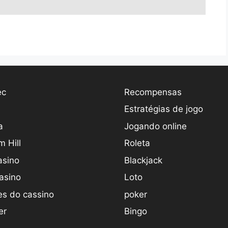
ec
Recompensas
Estratégias de jogo
a
Jogando online
m Hill
Roleta
asino
Blackjack
asino
Loto
s do cassino
poker
er
Bingo