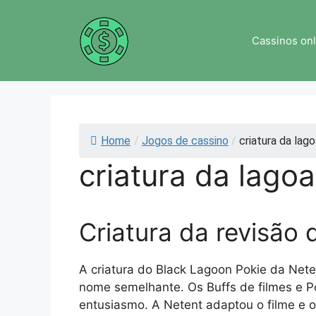
Saltar
para
Cassinos onl
o
conteúdo
Home
/
Jogos de cassino
/
criatura da lag
criatura da lago
Criatura da revisão
A criatura do Black Lagoon Pokie da Net
nome semelhante. Os Buffs de filmes e P
entusiasmo. A Netent adaptou o filme e 