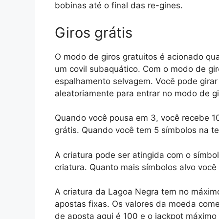
bobinas até o final das re-gines.
Giros grátis
O modo de giros gratuitos é acionado qua
um covil subaquático. Com o modo de gir
espalhamento selvagem. Você pode girar 
aleatoriamente para entrar no modo de gir
Quando você pousa em 3, você recebe 10
grátis. Quando você tem 5 símbolos na tel
A criatura pode ser atingida com o símbo
criatura. Quanto mais símbolos alvo você a
A criatura da Lagoa Negra tem no máximo 
apostas fixas. Os valores da moeda come
de aposta aqui é 100 e o jackpot máxim