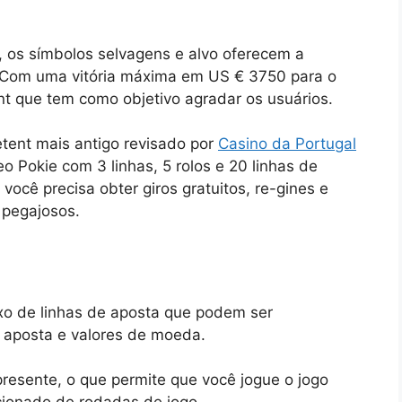
e, os símbolos selvagens e alvo oferecem a
 Com uma vitória máxima em US € 3750 para o
nt que tem como objetivo agradar os usuários.
tent mais antigo revisado por
Casino da Portugal
o Pokie com 3 linhas, 5 rolos e 20 linhas de
você precisa obter giros gratuitos, re-gines e
 pegajosos.
ixo de linhas de aposta que podem ser
e aposta e valores de moeda.
resente, o que permite que você jogue o jogo