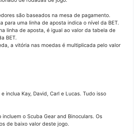
ionado de rodadas de jogo.
edores são baseados na mesa de pagamento.
para uma linha de aposta indica o nível da BET.
inha de aposta, é igual ao valor da tabela de
da BET.
a, a vitória nas moedas é multiplicada pelo valor
e inclua Kay, David, Carl e Lucas. Tudo isso
 incluem o Scuba Gear and Binoculars. Os
s de baixo valor deste jogo.