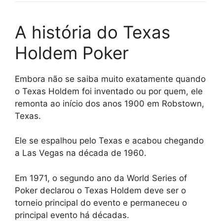
A história do Texas
Holdem Poker
Embora não se saiba muito exatamente quando
o Texas Holdem foi inventado ou por quem, ele
remonta ao início dos anos 1900 em Robstown,
Texas.
Ele se espalhou pelo Texas e acabou chegando
a Las Vegas na década de 1960.
Em 1971, o segundo ano da World Series of
Poker declarou o Texas Holdem deve ser o
torneio principal do evento e permaneceu o
principal evento há décadas.