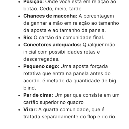
Posição:
Onde você está em relação ao
botão. Cedo, meio, tarde
Chances de maconha:
A porcentagem
de ganhar a mão em relação ao tamanho
da aposta e ao tamanho da panela.
Rio:
O cartão da comunidade final.
Conectores adequados:
Qualquer mão
inicial com possibilidades retas e
descarregadas.
Pequeno cego:
Uma aposta forçada
rotativa que entra na panela antes do
acordo, é metade da quantidade de big
blind.
Par de cima:
Um par que consiste em um
cartão superior no quadro
Virar:
A quarta comunidade, que é
tratada separadamente do flop e do rio.