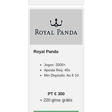
Royal Panda
Jogos: 2000+
Aposta Req: 40x
Min Depósito: Au € 10
PT € 300
+ 220 giros grátis