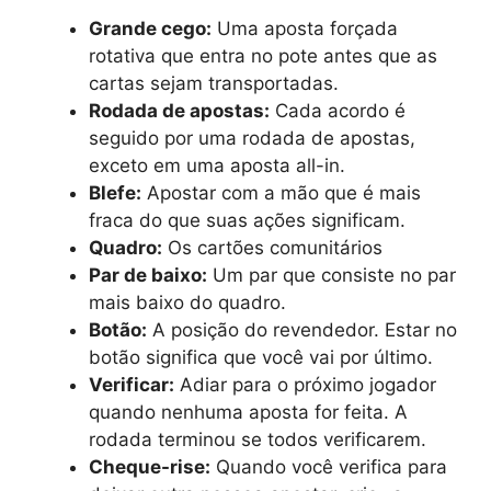
Grande cego:
Uma aposta forçada
rotativa que entra no pote antes que as
cartas sejam transportadas.
Rodada de apostas:
Cada acordo é
seguido por uma rodada de apostas,
exceto em uma aposta all-in.
Blefe:
Apostar com a mão que é mais
fraca do que suas ações significam.
Quadro:
Os cartões comunitários
Par de baixo:
Um par que consiste no par
mais baixo do quadro.
Botão:
A posição do revendedor. Estar no
botão significa que você vai por último.
Verificar:
Adiar para o próximo jogador
quando nenhuma aposta for feita. A
rodada terminou se todos verificarem.
Cheque-rise:
Quando você verifica para