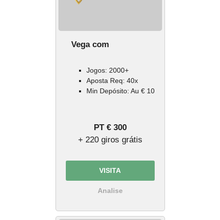
Vega com
Jogos: 2000+
Aposta Req: 40x
Min Depósito: Au € 10
PT € 300
+ 220 giros grátis
VISITA
Analise