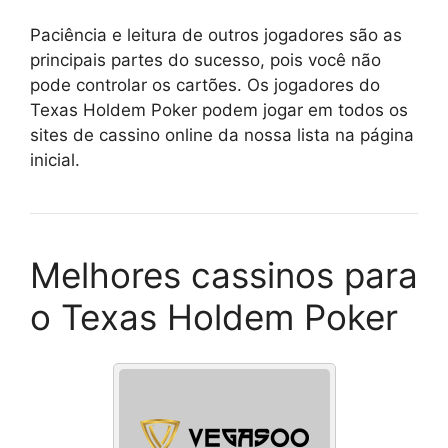
Paciência e leitura de outros jogadores são as
principais partes do sucesso, pois você não
pode controlar os cartões. Os jogadores do
Texas Holdem Poker podem jogar em todos os
sites de cassino online da nossa lista na página
inicial.
Melhores cassinos para
o Texas Holdem Poker