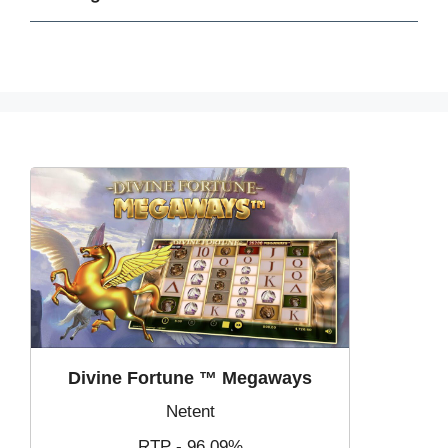
Divine Fortune ™ Megaways
Netent
RTP - 96,09%