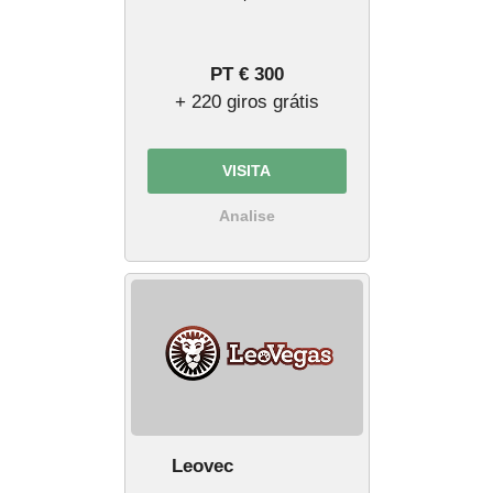
PT € 300
+ 220 giros grátis
VISITA
Analise
Leovec