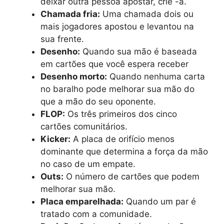
deixar outra pessoa apostar, crie -a.
Chamada fria:
Uma chamada dois ou
mais jogadores apostou e levantou na
sua frente.
Desenho:
Quando sua mão é baseada
em cartões que você espera receber
Desenho morto:
Quando nenhuma carta
no baralho pode melhorar sua mão do
que a mão do seu oponente.
FLOP:
Os três primeiros dos cinco
cartões comunitários.
Kicker:
A placa de orifício menos
dominante que determina a força da mão
no caso de um empate.
Outs:
O número de cartões que podem
melhorar sua mão.
Placa emparelhada:
Quando um par é
tratado com a comunidade.