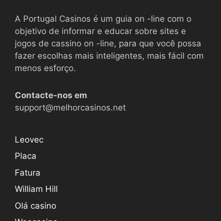
A Portugal Casinos é um guia on -line com o
objetivo de informar e educar sobre sites e
jogos de cassino on -line, para que você possa
fazer escolhas mais inteligentes, mais fácil com
menos esforço.
Contacte-nos em
support@melhorcasinos.net
Leovec
Placa
Fatura
William Hill
Olá casino