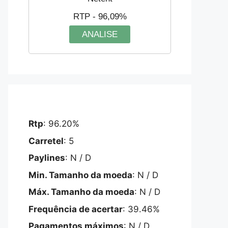
RTP - 96,09%
ANALISE
Rtp
: 96.20%
Carretel
: 5
Paylines
: N / D
Min. Tamanho da moeda
: N / D
Máx. Tamanho da moeda
: N / D
Frequência de acertar
: 39.46%
Pagamentos máximos
: N / D