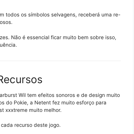
om todos os símbolos selvagens, receberá uma re-
josos.
zes. Não é essencial ficar muito bem sobre isso,
uência.
 Recursos
rburst Wil tem efeitos sonoros e de design muito
s do Pokie, a Netent fez muito esforço para
st xxxtreme muito melhor.
cada recurso deste jogo.