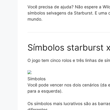
Você precisa de ajuda? Não espere a Wilds
símbolos selvagens da Starburst. E uma c
mundo.
Símbolos starburst 
O jogo tem cinco rolos e três linhas de 
Símbolos
Você pode vencer nos dois cenários (da e
para a esquerda).
Os símbolos mais lucrativos são as barra
diferentes.