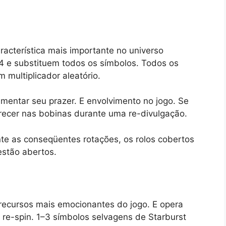
racterística mais importante no universo
e 4 e substituem todos os símbolos. Todos os
 multiplicador aleatório.
entar seu prazer. E envolvimento no jogo. Se
recer nas bobinas durante uma re-divulgação.
nte as conseqüentes rotações, os rolos cobertos
estão abertos.
s recursos mais emocionantes do jogo. E opera
re-spin. 1–3 símbolos selvagens de Starburst