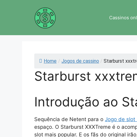
Saltar
para
Cassinos onl
o
conteúdo
Home
/
Jogos de cassino
/
Starburst xxxt
Starburst xxxtr
Introdução ao St
Sequência de Netent para o
Jogo de slot 
espaço. O Starburst XXXTreme é o acomp
slot mais popular. E os fãs do original ir