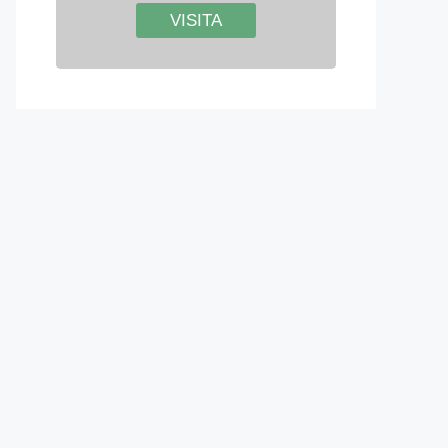
VISITA