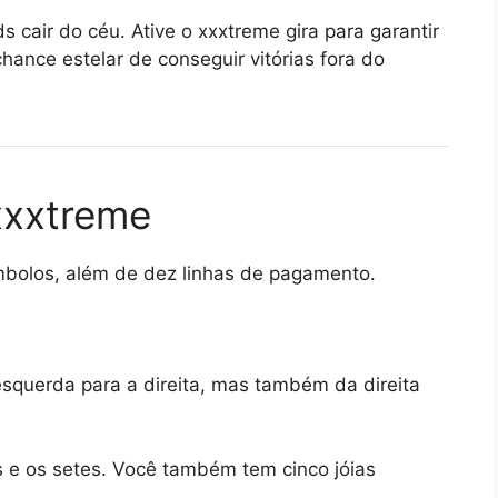
 cair do céu. Ative o xxxtreme gira para garantir
hance estelar de conseguir vitórias fora do
xxxtreme
símbolos, além de dez linhas de pagamento.
squerda para a direita, mas também da direita
s e os setes. Você também tem cinco jóias