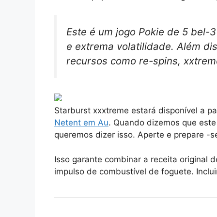
Este é um jogo Pokie de 5 bel-
e extrema volatilidade. Além d
recursos como re-spins, xxtreme
Starburst xxxtreme estará disponível a pa
Netent em Au
. Quando dizemos que este 
queremos dizer isso. Aperte e prepare -s
Isso garante combinar a receita original
impulso de combustível de foguete. Inclui