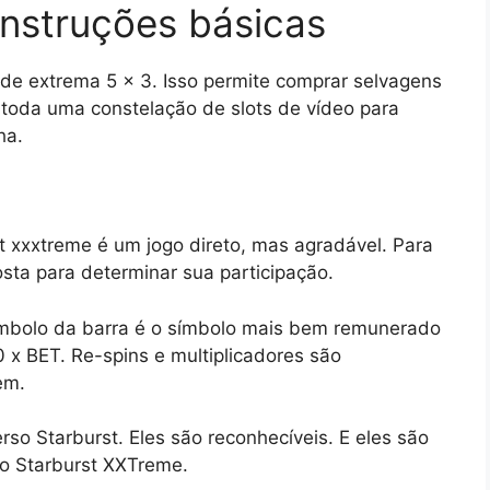
Instruções básicas
dade extrema 5 × 3. Isso permite comprar selvagens
 toda uma constelação de slots de vídeo para
ha.
t xxxtreme é um jogo direto, mas agradável. Para
osta para determinar sua participação.
ímbolo da barra é o símbolo mais bem remunerado
0 x BET. Re-spins e multiplicadores são
em.
so Starburst. Eles são reconhecíveis. E eles são
so Starburst XXTreme.