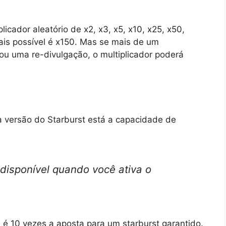
cador aleatório de x2, x3, x5, x10, x25, x50,
mais possível é x150. Mas se mais de um
 ou uma re-divulgação, o multiplicador poderá
ta versão do Starburst está a capacidade de
disponível quando você ativa o
 10 vezes a aposta para um starburst garantido.