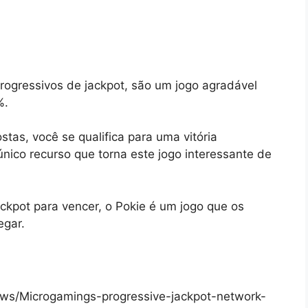
rogressivos de jackpot, são um jogo agradável
%.
as, você se qualifica para uma vitória
nico recurso que torna este jogo interessante de
kpot para vencer, o Pokie é um jogo que os
egar.
ws/Microgamings-progressive-jackpot-network-