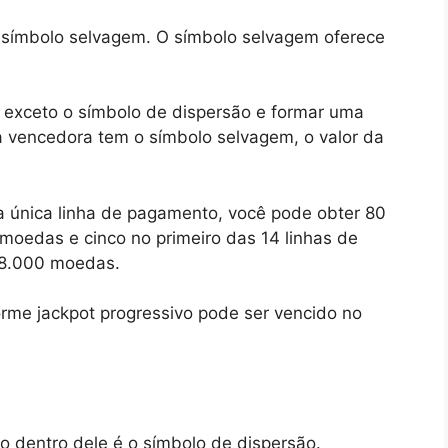
o símbolo selvagem. O símbolo selvagem oferece
, exceto o símbolo de dispersão e formar uma
 vencedora tem o símbolo selvagem, o valor da
 única linha de pagamento, você pode obter 80
oedas e cinco no primeiro das 14 linhas de
 8.000 moedas.
rme jackpot progressivo pode ser vencido no
o dentro dele é o símbolo de dispersão.