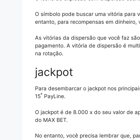
O símbolo pode buscar uma vitória para 
entanto, para recompensas em dinheiro, v
As vitórias da dispersão que você faz sã
pagamento. A vitória de dispersão é multi
na rotação.
jackpot
Para desembarcar o jackpot nos principai
º
15
PayLine.
O jackpot é de 8.000 x do seu valor de a
do MAX BET.
No entanto, você precisa lembrar que, pa