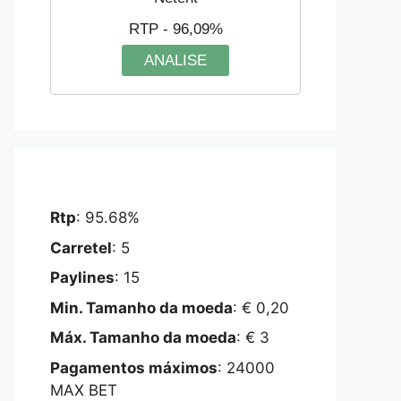
RTP - 96,09%
ANALISE
Rtp
: 95.68%
Carretel
: 5
Paylines
: 15
Min. Tamanho da moeda
: € 0,20
Máx. Tamanho da moeda
: € 3
Pagamentos máximos
: 24000
MAX BET