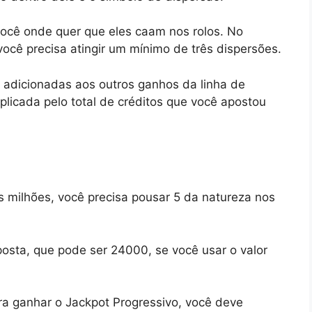
você onde quer que eles caam nos rolos. No
ocê precisa atingir um mínimo de três dispersões.
o adicionadas aos outros ganhos da linha de
plicada pelo total de créditos que você apostou
s milhões, você precisa pousar 5 da natureza nos
posta, que pode ser 24000, se você usar o valor
ra ganhar o Jackpot Progressivo, você deve