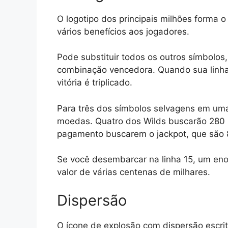
O logotipo dos principais milhões forma 
vários benefícios aos jogadores.
Pode substituir todos os outros símbolos
combinação vencedora. Quando sua linha
vitória é triplicado.
Para três dos símbolos selvagens em uma
moedas. Quatro dos Wilds buscarão 280 m
pagamento buscarem o jackpot, que são
Se você desembarcar na linha 15, um eno
valor de várias centenas de milhares.
Dispersão
O ícone de explosão com dispersão escrit