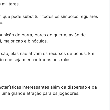
 militares.
 que pode substituir todos os símbolos regulares
o.
unição de barra, barco de guerra, avião de
l, major cap e binóculos.
são, elas não ativam os recursos de bônus. Em
ão que sejam encontrados nos rolos.
acterísticas interessantes além da dispersão e da
i uma grande atração para os jogadores.