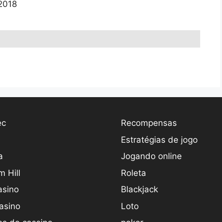
-2018
ec
Recompensas
Estratégias de jogo
a
Jogando online
m Hill
Roleta
asino
Blackjack
asino
Loto