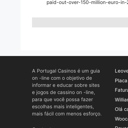
paid-out-over-150-million-euro-in
A Portugal Casinos é um guia
Leov
on -line com o objetivo de
Placa
informar e educar sobre sites
Fatur
e jogos de cassino on -line,
para que você possa fazer
Willia
escolhas mais inteligentes,
Olá c
mais fácil com menos esforço.
Wooc