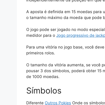
A aposta é definida em 15 moedas para 
o tamanho máximo da moeda que pode bu
O jogo pode ser jogado no modo especial
medidor para o
Jogo progressivo de jack
Para uma vitória no jogo base, você dev
primeiros rolos.
O tamanho da vitória aumenta, se você p
pousar 3 dos símbolos, poderá obter 15 m
de 1000 moedas.
Símbolos
Diferente
Outros Pokies
Onde os símbolos