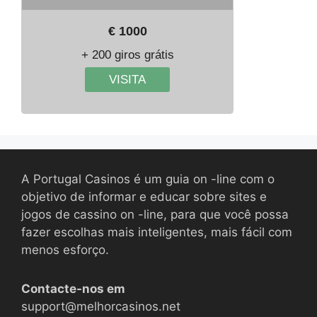
€ 1000
+ 200 giros grátis
VISITA
A Portugal Casinos é um guia on -line com o
objetivo de informar e educar sobre sites e
jogos de cassino on -line, para que você possa
fazer escolhas mais inteligentes, mais fácil com
menos esforço.
Contacte-nos em
support@melhorcasinos.net