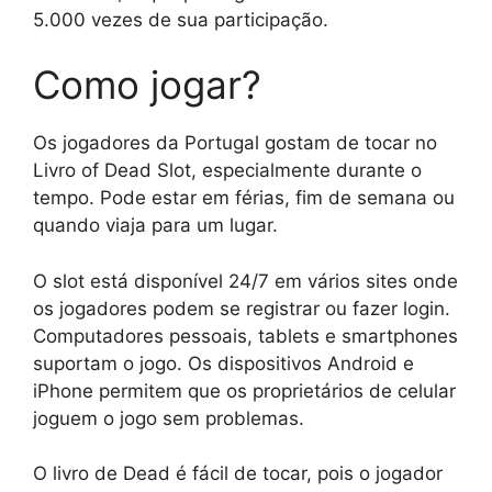
5.000 vezes de sua participação.
Como jogar?
Os jogadores da Portugal gostam de tocar no
Livro of Dead Slot, especialmente durante o
tempo. Pode estar em férias, fim de semana ou
quando viaja para um lugar.
O slot está disponível 24/7 em vários sites onde
os jogadores podem se registrar ou fazer login.
Computadores pessoais, tablets e smartphones
suportam o jogo. Os dispositivos Android e
iPhone permitem que os proprietários de celular
joguem o jogo sem problemas.
O livro de Dead é fácil de tocar, pois o jogador