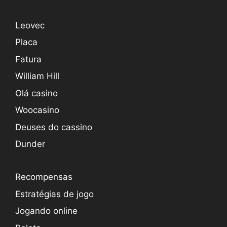
Leovec
Placa
Fatura
William Hill
Olá casino
Woocasino
Deuses do cassino
Dunder
Recompensas
Estratégias de jogo
Jogando online