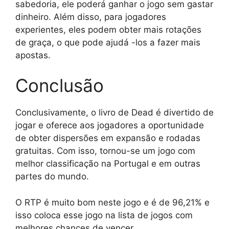
sabedoria, ele poderá ganhar o jogo sem gastar
dinheiro. Além disso, para jogadores
experientes, eles podem obter mais rotações
de graça, o que pode ajudá -los a fazer mais
apostas.
Conclusão
Conclusivamente, o livro de Dead é divertido de
jogar e oferece aos jogadores a oportunidade
de obter dispersões em expansão e rodadas
gratuitas. Com isso, tornou-se um jogo com
melhor classificação na Portugal e em outras
partes do mundo.
O RTP é muito bom neste jogo e é de 96,21% e
isso coloca esse jogo na lista de jogos com
melhores chances de vencer.