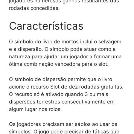
jogadores numerosos ganhos resultantes das
rodadas concedidas.
Características
O símbolo do livro de mortos inclui o selvagem
e a dispersão. O símbolo pode atuar como a
natureza para ajudar um jogador a formar uma
ótima combinação vencedora para o slot.
O símbolo de dispersão permite que o livro
acione o recurso Slot de dez rodadas gratuitas.
O recurso só é ativado quando 3 ou mais
dispersões terrestres consecutivamente em
algum lugar nos rolos.
Os jogadores precisam ser sábios ao usar os
símbolos. O jogo pode precisar de táticas que