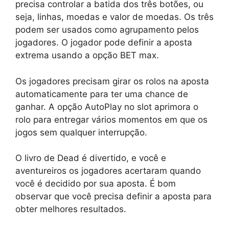
precisa controlar a batida dos três botões, ou
seja, linhas, moedas e valor de moedas. Os três
podem ser usados como agrupamento pelos
jogadores. O jogador pode definir a aposta
extrema usando a opção BET max.
Os jogadores precisam girar os rolos na aposta
automaticamente para ter uma chance de
ganhar. A opção AutoPlay no slot aprimora o
rolo para entregar vários momentos em que os
jogos sem qualquer interrupção.
O livro de Dead é divertido, e você e
aventureiros os jogadores acertaram quando
você é decidido por sua aposta. É bom
observar que você precisa definir a aposta para
obter melhores resultados.