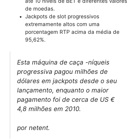
até 10 níveis de BET e diferentes valores
de moedas.
Jackpots de slot progressivos
extremamente altos com uma
porcentagem RTP acima da média de
95,62%.
Esta máquina de caça -níqueis
progressiva pagou milhões de
dólares em jackpots desde o seu
lançamento, enquanto o maior
pagamento foi de cerca de US €
4,8 milhões em 2010.
por netent.