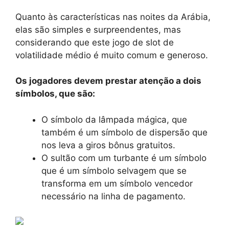
Quanto às características nas noites da Arábia,
elas são simples e surpreendentes, mas
considerando que este jogo de slot de
volatilidade médio é muito comum e generoso.
Os jogadores devem prestar atenção a dois
símbolos, que são:
O símbolo da lâmpada mágica, que
também é um símbolo de dispersão que
nos leva a giros bônus gratuitos.
O sultão com um turbante é um símbolo
que é um símbolo selvagem que se
transforma em um símbolo vencedor
necessário na linha de pagamento.