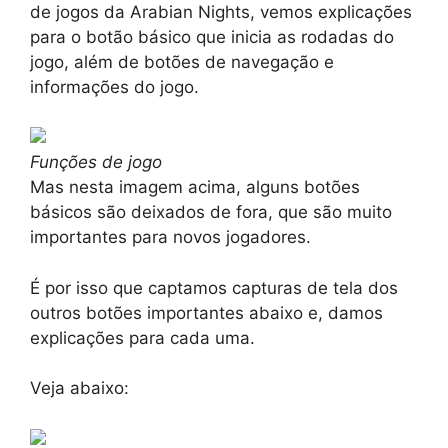
de jogos da Arabian Nights, vemos explicações
para o botão básico que inicia as rodadas do
jogo, além de botões de navegação e
informações do jogo.
Funções de jogo
Mas nesta imagem acima, alguns botões
básicos são deixados de fora, que são muito
importantes para novos jogadores.
É por isso que captamos capturas de tela dos
outros botões importantes abaixo e, damos
explicações para cada uma.
Veja abaixo: