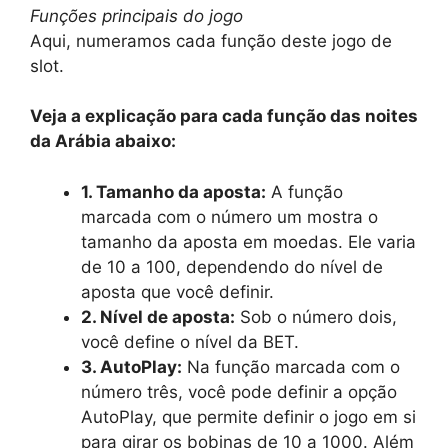
Funções principais do jogo
Aqui, numeramos cada função deste jogo de
slot.
Veja a explicação para cada função das noites
da Arábia abaixo:
1. Tamanho da aposta:
A função
marcada com o número um mostra o
tamanho da aposta em moedas. Ele varia
de 10 a 100, dependendo do nível de
aposta que você definir.
2. Nível de aposta:
Sob o número dois,
você define o nível da BET.
3. AutoPlay:
Na função marcada com o
número três, você pode definir a opção
AutoPlay, que permite definir o jogo em si
para girar os bobinas de 10 a 1000. Além