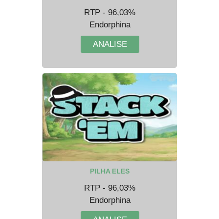
RTP - 96,03%
Endorphina
ANALISE
PILHA ELES
RTP - 96,03%
Endorphina