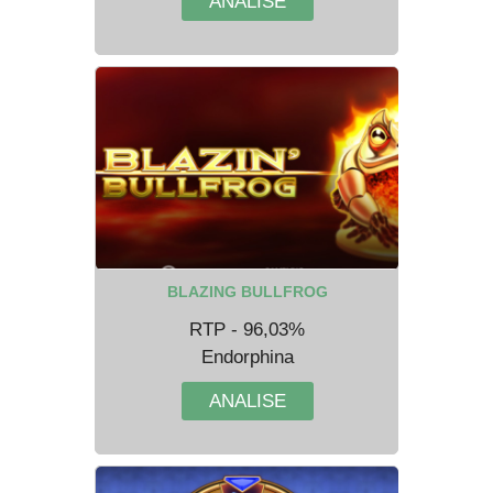
ANALISE
BLAZING BULLFROG
RTP - 96,03%
Endorphina
ANALISE