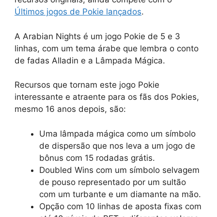
Últimos jogos de Pokie lançados
.
A Arabian Nights é um jogo Pokie de 5 e 3
linhas, com um tema árabe que lembra o conto
de fadas Alladin e a Lâmpada Mágica.
Recursos que tornam este jogo Pokie
interessante e atraente para os fãs dos Pokies,
mesmo 16 anos depois, são:
Uma lâmpada mágica como um símbolo
de dispersão que nos leva a um jogo de
bônus com 15 rodadas grátis.
Doubled Wins com um símbolo selvagem
de pouso representado por um sultão
com um turbante e um diamante na mão.
Opção com 10 linhas de aposta fixas com