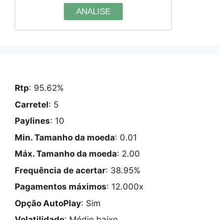
ANALISE
Rtp
: 95.62%
Carretel
: 5
Paylines
: 10
Min. Tamanho da moeda
: 0.01
Máx. Tamanho da moeda
: 2.00
Frequência de acertar
: 38.95%
Pagamentos máximos
: 12.000x
Opção AutoPlay
: Sim
Volatilidade
: Médio baixo