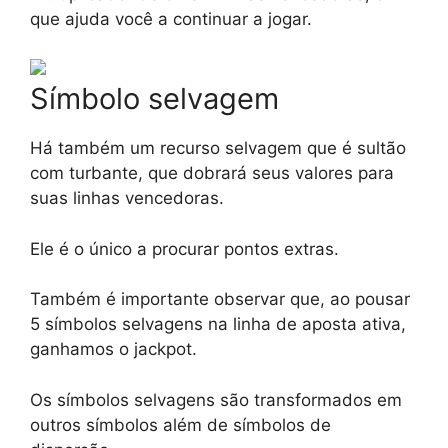
que ajuda você a continuar a jogar.
Símbolo selvagem
Há também um recurso selvagem que é sultão
com turbante, que dobrará seus valores para
suas linhas vencedoras.
Ele é o único a procurar pontos extras.
Também é importante observar que, ao pousar
5 símbolos selvagens na linha de aposta ativa,
ganhamos o jackpot.
Os símbolos selvagens são transformados em
outros símbolos além de símbolos de