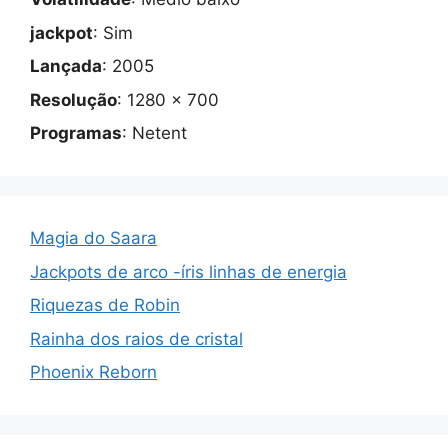
jackpot
: Sim
Lançada
: 2005
Resolução
: 1280 × 700
Programas
: Netent
Magia do Saara
Jackpots de arco -íris linhas de energia
Riquezas de Robin
Rainha dos raios de cristal
Phoenix Reborn