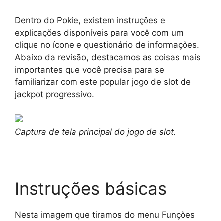
Dentro do Pokie, existem instruções e
explicações disponíveis para você com um
clique no ícone e questionário de informações.
Abaixo da revisão, destacamos as coisas mais
importantes que você precisa para se
familiarizar com este popular jogo de slot de
jackpot progressivo.
Captura de tela principal do jogo de slot.
Instruções básicas
Nesta imagem que tiramos do menu Funções