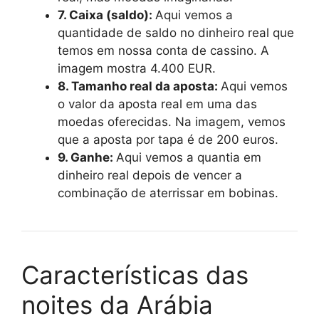
7. Caixa (saldo):
Aqui vemos a
quantidade de saldo no dinheiro real que
temos em nossa conta de cassino. A
imagem mostra 4.400 EUR.
8. Tamanho real da aposta:
Aqui vemos
o valor da aposta real em uma das
moedas oferecidas. Na imagem, vemos
que a aposta por tapa é de 200 euros.
9. Ganhe:
Aqui vemos a quantia em
dinheiro real depois de vencer a
combinação de aterrissar em bobinas.
Características das
noites da Arábia