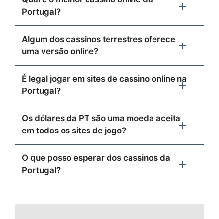
Portugal?
Algum dos cassinos terrestres oferece
uma versão online?
É legal jogar em sites de cassino online na
Portugal?
Os dólares da PT são uma moeda aceita
em todos os sites de jogo?
O que posso esperar dos cassinos da
Portugal?