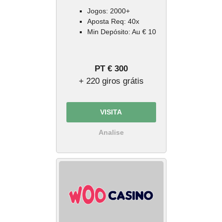
Jogos: 2000+
Aposta Req: 40x
Min Depósito: Au € 10
PT € 300
+ 220 giros grátis
VISITA
Analise