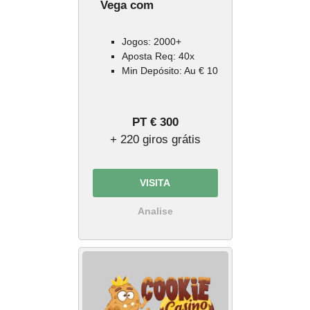
Vega com
Jogos: 2000+
Aposta Req: 40x
Min Depósito: Au € 10
PT € 300
+ 220 giros grátis
VISITA
Analise