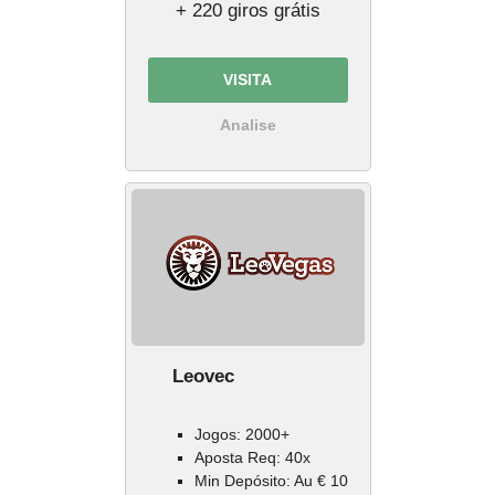
+ 220 giros grátis
VISITA
Analise
Leovec
Jogos: 2000+
Aposta Req: 40x
Min Depósito: Au € 10