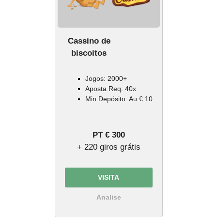
Cassino de
biscoitos
Jogos: 2000+
Aposta Req: 40x
Min Depósito: Au € 10
PT € 300
+ 220 giros grátis
VISITA
Analise