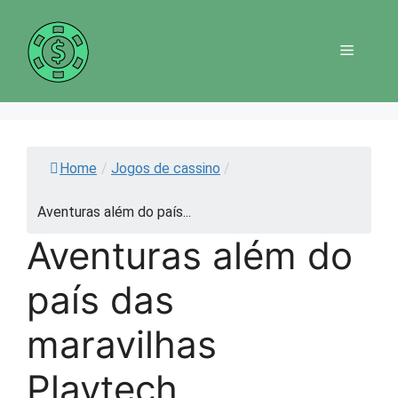
Saltar
para
Menu
o
conteúdo
Home
/
Jogos de cassino
/
Aventuras além do país...
Aventuras além do
país das
maravilhas
Playtech