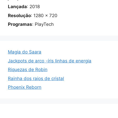
Lançada
: 2018
Resolução
: 1280 × 720
Programas
: PlayTech
Magia do Saara
Jackpots de arco -íris linhas de energia
Riquezas de Robin
Rainha dos raios de cristal
Phoenix Reborn