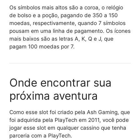
Os símbolos mais altos são a coroa, o relógio
de bolso e a poção, pagando de 350 a 150
moedas, respectivamente, quando 7 símbolos
pousam em uma linha de pagamento. Os ícones
mais baixos são as letras A, K, Q e J, que
pagam 100 moedas por 7.
Onde encontrar sua
próxima aventura
Como esse slot foi criado pela Ash Gaming, que
foi adquirida pela PlayTech em 2011, você pode
jogar esse slot em qualquer cassino que tenha
parceria com a PlayTech.