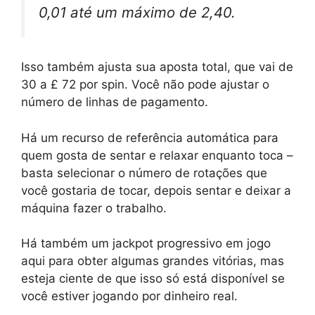
0,01 até um máximo de 2,40.
Isso também ajusta sua aposta total, que vai de
30 a £ 72 por spin. Você não pode ajustar o
número de linhas de pagamento.
Há um recurso de referência automática para
quem gosta de sentar e relaxar enquanto toca –
basta selecionar o número de rotações que
você gostaria de tocar, depois sentar e deixar a
máquina fazer o trabalho.
Há também um jackpot progressivo em jogo
aqui para obter algumas grandes vitórias, mas
esteja ciente de que isso só está disponível se
você estiver jogando por dinheiro real.