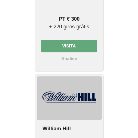
PT € 300
+ 220 giros grátis
VISITA
Analise
William Hill