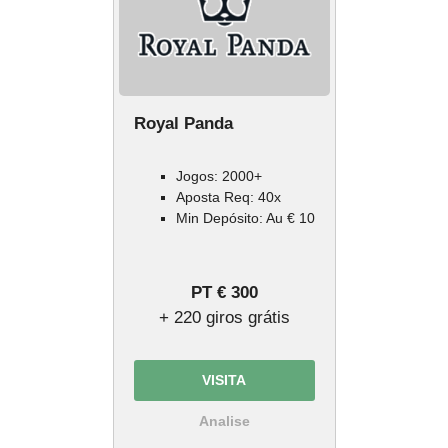
Royal Panda
Jogos: 2000+
Aposta Req: 40x
Min Depósito: Au € 10
PT € 300
+ 220 giros grátis
VISITA
Analise