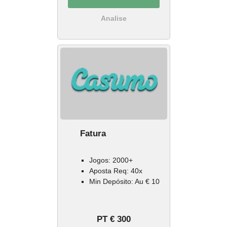
Analise
Fatura
Jogos: 2000+
Aposta Req: 40x
Min Depósito: Au € 10
PT € 300