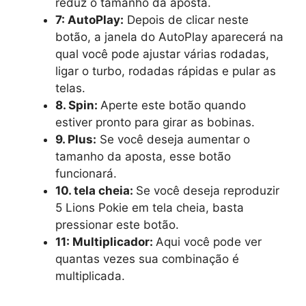
reduz o tamanho da aposta.
7: AutoPlay:
Depois de clicar neste
botão, a janela do AutoPlay aparecerá na
qual você pode ajustar várias rodadas,
ligar o turbo, rodadas rápidas e pular as
telas.
8. Spin:
Aperte este botão quando
estiver pronto para girar as bobinas.
9. Plus:
Se você deseja aumentar o
tamanho da aposta, esse botão
funcionará.
10. tela cheia:
Se você deseja reproduzir
5 Lions Pokie em tela cheia, basta
pressionar este botão.
11: Multiplicador:
Aqui você pode ver
quantas vezes sua combinação é
multiplicada.