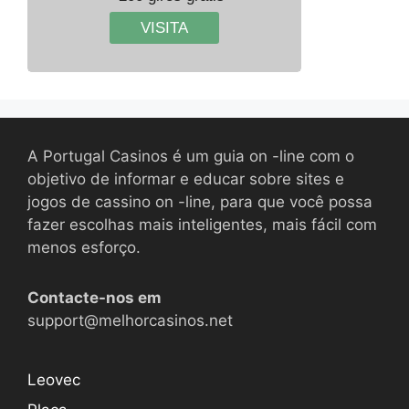
VISITA
A Portugal Casinos é um guia on -line com o
objetivo de informar e educar sobre sites e
jogos de cassino on -line, para que você possa
fazer escolhas mais inteligentes, mais fácil com
menos esforço.
Contacte-nos em
support@melhorcasinos.net
Leovec