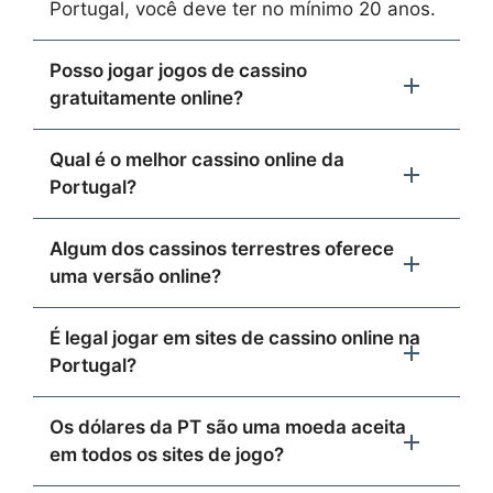
Portugal, você deve ter no mínimo 20 anos.
Posso jogar jogos de cassino
gratuitamente online?
Qual é o melhor cassino online da
Portugal?
Algum dos cassinos terrestres oferece
uma versão online?
É legal jogar em sites de cassino online na
Portugal?
Os dólares da PT são uma moeda aceita
em todos os sites de jogo?