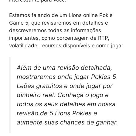
Estamos falando de um Lions online Pokie
Game 5, que revisaremos em detalhes e
descreveremos todas as informações
importantes, como porcentagem de RTP,
volatilidade, recursos disponíveis e como jogar.
Além de uma revisão detalhada,
mostraremos onde jogar Pokies 5
Leões gratuitos e onde jogar por
dinheiro real. Conheça o jogo e
todos os seus detalhes em nossa
revisão de 5 Lions Pokies e
aumente suas chances de ganhar.