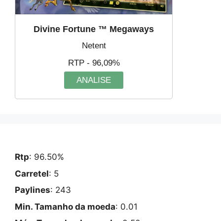
Divine Fortune ™ Megaways
Netent
RTP - 96,09%
ANALISE
Rtp
: 96.50%
Carretel
: 5
Paylines
: 243
Min. Tamanho da moeda
: 0.01