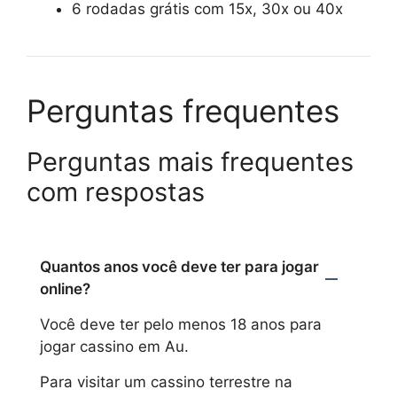
6 rodadas grátis com 15x, 30x ou 40x
Perguntas frequentes
Perguntas mais frequentes
com respostas
Quantos anos você deve ter para jogar
online?
Você deve ter pelo menos 18 anos para
jogar cassino em Au.
Para visitar um cassino terrestre na