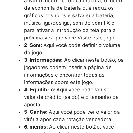
ativar o modo de rotação rápida, o modo
de economia de bateria que reduz os
gráficos nos rolos e salva sua bateria,
música liga/desliga, som de som FX e
para ativar a introdução da tela para a
próxima vez que você Visite este jogo.
2. Som:
Aqui você pode definir o volume
do jogo.
3. Informações:
Ao clicar neste botão, os
jogadores podem inserir a página de
informações e encontrar todas as
informações sobre este jogo.
4. Equilíbrio:
Aqui você pode ver seu
valor de crédito (saldo) e o tamanho da
aposta.
5. Ganhe:
Aqui você pode ver o valor da
vitória após cada rotação vencedora.
6. menos:
Ao clicar neste botão, você