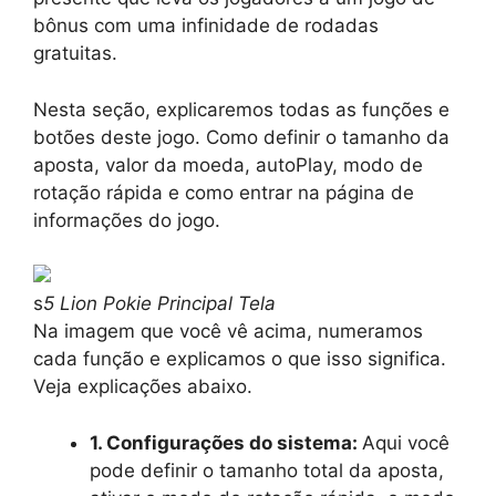
bônus com uma infinidade de rodadas
gratuitas.
Nesta seção, explicaremos todas as funções e
botões deste jogo. Como definir o tamanho da
aposta, valor da moeda, autoPlay, modo de
rotação rápida e como entrar na página de
informações do jogo.
s
5 Lion Pokie Principal Tela
Na imagem que você vê acima, numeramos
cada função e explicamos o que isso significa.
Veja explicações abaixo.
1. Configurações do sistema:
Aqui você
pode definir o tamanho total da aposta,