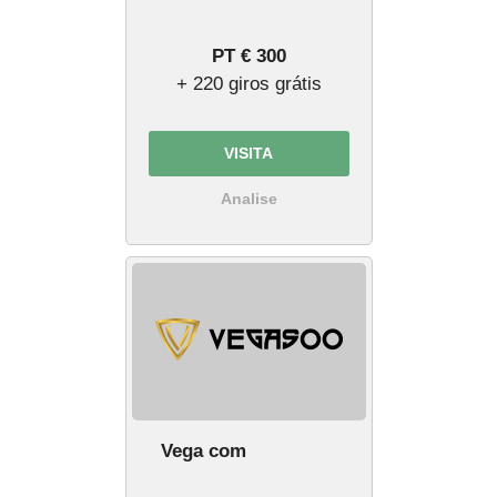
PT € 300
+ 220 giros grátis
VISITA
Analise
Vega com