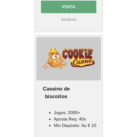
VISITA
Analise
Cassino de
biscoitos
Jogos: 2000+
Aposta Req: 40x
Min Depósito: Au € 10