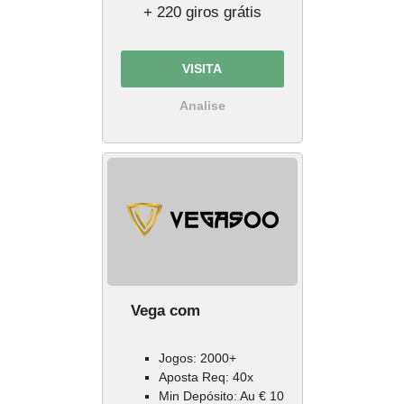
+ 220 giros grátis
VISITA
Analise
Vega com
Jogos: 2000+
Aposta Req: 40x
Min Depósito: Au € 10