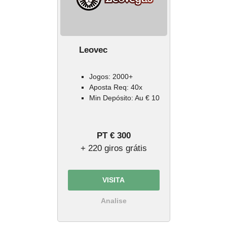
Leovec
Jogos: 2000+
Aposta Req: 40x
Min Depósito: Au € 10
PT € 300
+ 220 giros grátis
VISITA
Analise