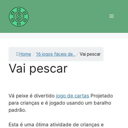
Saltar
para
Menu
o
conteúdo
Home
/
16 jogos fáceis de...
/
Vai pescar
Vai pescar
Vá peixe é divertido
jogo de cartas
Projetado
para crianças e é jogado usando um baralho
padrão.
Esta é uma ótima atividade de crianças e