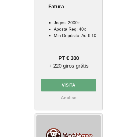
Fatura
Jogos: 2000+
Aposta Req: 40x
Min Depósito: Au € 10
PT € 300
+ 220 giros grátis
VISITA
Analise