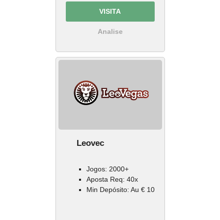
VISITA
Analise
Leovec
Jogos: 2000+
Aposta Req: 40x
Min Depósito: Au € 10