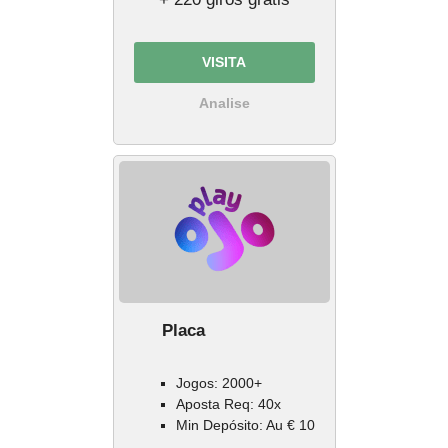
VISITA
Analise
Placa
Jogos: 2000+
Aposta Req: 40x
Min Depósito: Au € 10