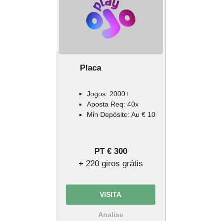
Placa
Jogos: 2000+
Aposta Req: 40x
Min Depósito: Au € 10
PT € 300
+ 220 giros grátis
VISITA
Analise