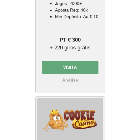
Jogos: 2000+
Aposta Req: 40x
Min Depósito: Au € 10
PT € 300
+ 220 giros grátis
VISITA
Analise