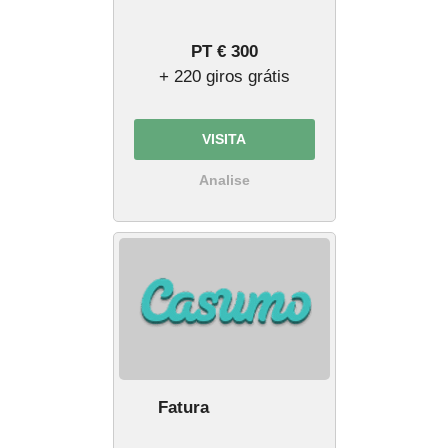
PT € 300
+ 220 giros grátis
VISITA
Analise
Fatura