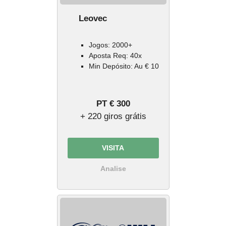
Leovec
Jogos: 2000+
Aposta Req: 40x
Min Depósito: Au € 10
PT € 300
+ 220 giros grátis
VISITA
Analise