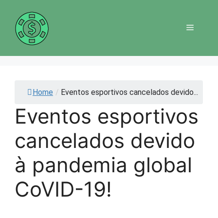
Saltar
para
Menu
o
conteúdo
Home
/
Eventos esportivos cancelados devido...
Eventos esportivos
cancelados devido
à pandemia global
CoVID-19!